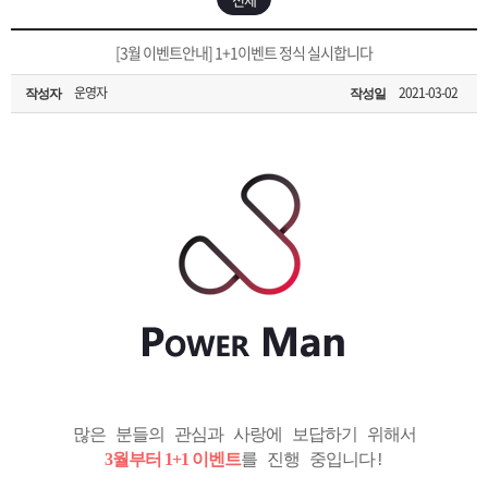
은?
구
꼴
섹
[무인택배함 이용 안내] 집 밖에 주소로 택배 받기
[3월 이벤트안내] 1+1이벤트 정식 실시합니다
매
사
스
고
운영자
2021-03-02
작성자
작성일
입금확인이 안되는 상황을 대비해 꼭 입금후 고객센터 연락바랍니다.
노
객
마
[2026구정 연휴]설 연휴 배송 및 휴무 안내
하
센
이
주
우
터
페
문
이
조
지
회
많은 분들의 관심과 사랑에 보답하기 위해서
3월부터 1+1 이벤트
를 진행 중입니다!