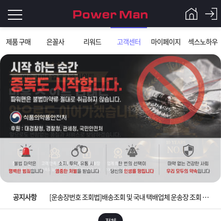
로
제품 구매
은꼴사
리워드
고객센터
마이페이지
섹스노하우
그
로
그
인
인
회
이
원
가
필
입
Q&A
요
파
입금확인이 안되는 상황을 대비해 꼭 입금후 고객센터 연락바랍니다.
합
워
제
[2026구정 연휴]설 연휴 배송 및 휴무 안내
니
맨
품
은
다.
공지사항
[운송장번호 조회법]배송조회 및 국내 택배업체 운송장 조회 하는법
[ios앱 오픈]아이폰 고객 앱설치 가능합니다.
전체