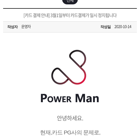
은?
구
꼴
섹
[무인택배함 이용 안내] 집 밖에 주소로 택배 받기
[카드 결제 안내] 3월1일부터 카드결제가 일시 정지됩니다
매
사
스
고
운영자
2020-10-14
작성자
작성일
입금확인이 안되는 상황을 대비해 꼭 입금후 고객센터 연락바랍니다.
노
객
마
[2026구정 연휴]설 연휴 배송 및 휴무 안내
하
센
이
주
우
터
페
문
이
조
지
회
안녕하세요.
현재,카드 PG사의 문제로,