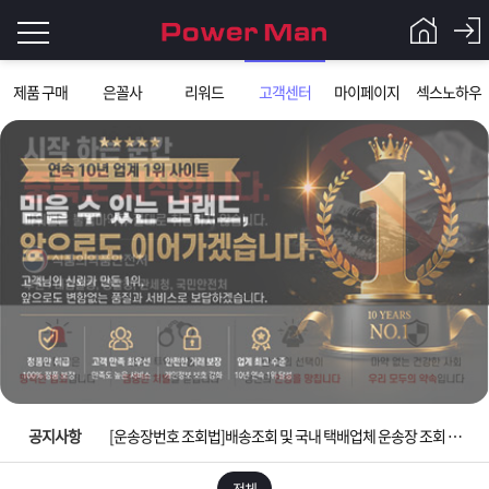
로
제품 구매
은꼴사
리워드
고객센터
마이페이지
섹스노하우
그
로
그
인
인
회
이
원
가
필
입
Q&A
요
파
입금확인이 안되는 상황을 대비해 꼭 입금후 고객센터 연락바랍니다.
합
워
제
[2026구정 연휴]설 연휴 배송 및 휴무 안내
니
맨
품
은
다.
공지사항
[운송장번호 조회법]배송조회 및 국내 택배업체 운송장 조회 하는법
[ios앱 오픈]아이폰 고객 앱설치 가능합니다.
전체