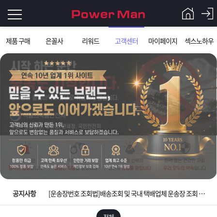
로
제품 구매
은꼴사
리워드
고객센터
마이페이지
섹스노하우
그
로
그
인
인
회
이
원
가
필
입
Q&A
요
파
입금확인이 안되는 상황을 대비해 꼭 입금후 고객센터 연락바랍니다.
합
워
제
[2026구정 연휴]설 연휴 배송 및 휴무 안내
니
맨
품
은
다.
공지사항
[운송장번호 조회법]배송조회 및 국내 택배업체 운송장 조회 하는법
[ios앱 오픈]아이폰 고객 앱설치 가능합니다.
전체