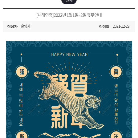
은?
구
꼴
섹
[무인택배함 이용 안내] 집 밖에 주소로 택배 받기
[새해연휴]2022년 1월1일~2일 휴무안내
매
사
스
고
운영자
2021-12-29
작성자
작성일
입금확인이 안되는 상황을 대비해 꼭 입금후 고객센터 연락바랍니다.
노
객
마
[2026구정 연휴]설 연휴 배송 및 휴무 안내
하
센
이
주
우
터
페
문
이
조
지
회