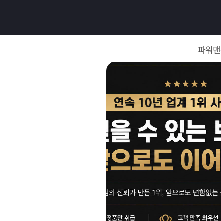
로
그
파워맨
인
로
그
인
이
회
필
원
가
요
입
Q&A
합
파
니
워
제
다.
맨
품
은