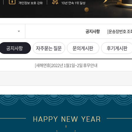
입금확인이 안되
[2026구정 연휴
공지사항
[운송장번호 조
[ios앱 오픈]
공지사항
자주묻는 질문
문의게시판
후기게시판
[무인택배함 이용
[새해연휴]2022년 1월1일~2일 휴무안내
입금확인이 안되
[2026구정 연휴