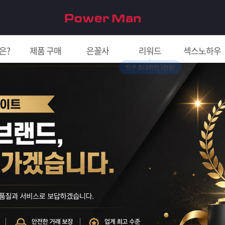
은?
제품 구매
은꼴사
리워드
섹스노하우
친구 초대하면 5천원!