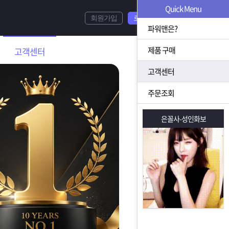
Quick Menu
회원가입
로그인
파워맨은?
제품 구매
고객센터
고객센터
주문조회
은꼴사-성인화보
은꼴사-성인화보