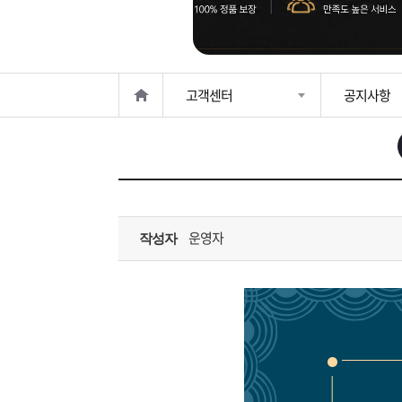
은?
구
꼴
섹
매
사
스
고
고객센터
공지사항
노
객
마
하
센
이
주
우
터
페
문
운영자
작성자
이
조
지
회