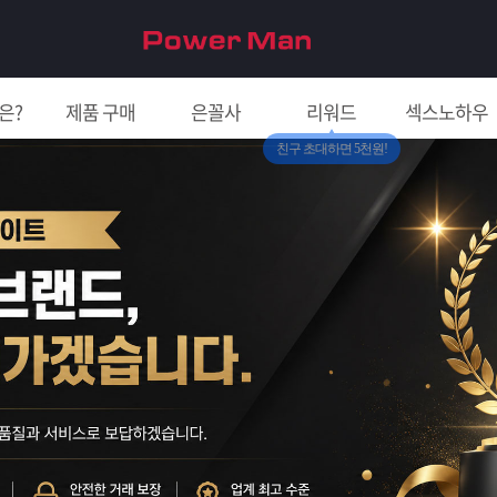
은?
제품 구매
은꼴사
리워드
섹스노하우
친구 초대하면 5천원!