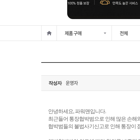
은?
구
꼴
섹
매
사
스
고
제품 구매
전체
노
객
마
하
센
이
주
우
터
페
문
운영자
작성자
이
조
지
회
안녕하세요, 파워맨입니다.
최근들어 통장협박범으로 인해 많은 손해와
협박범들의 불법사기신고로 인해 통장이 잠기