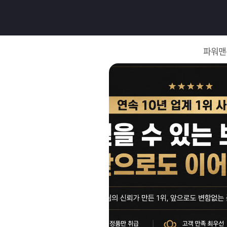
로
그
파워맨
인
로
그
인
이
회
필
원
가
요
입
Q&A
합
파
니
워
제
다.
맨
품
은