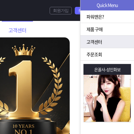
Quick Menu
회원가입
로그인
파워맨은?
제품 구매
고객센터
고객센터
주문조회
은꼴사-성인화보
은꼴사-성인화보