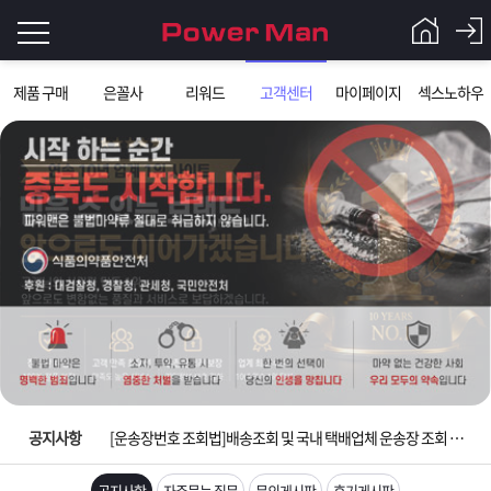
로
제품 구매
은꼴사
리워드
고객센터
마이페이지
섹스노하우
그
로
그
인
인
회
이
원
가
필
입
Q&A
요
파
입금확인이 안되는 상황을 대비해 꼭 입금후 고객센터 연락바랍니다.
합
워
제
[2026구정 연휴]설 연휴 배송 및 휴무 안내
니
맨
품
은
다.
공지사항
[운송장번호 조회법]배송조회 및 국내 택배업체 운송장 조회 하는법
[ios앱 오픈]아이폰 고객 앱설치 가능합니다.
공지사항
자주묻는 질문
문의게시판
후기게시판