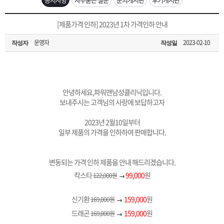
은?
구
꼴
섹
[무인택배함 이용 안내] 집 밖에 주소로 택배 받기
[제품가격 인하] 2023년 1차 가격인하 안내
매
사
스
고
운영자
2023-02-10
작성자
작성일
입금확인이 안되는 상황을 대비해 꼭 입금후 고객센터 연락바랍니다.
노
객
마
[2026구정 연휴]설 연휴 배송 및 휴무 안내
하
센
이
주
안녕하세요,파워맨남성클리닉입니다.
보내주시는 고객님의 사랑에 보답하고자
우
터
페
문
2023년 2월10일부터
일부 제품의 가격을 인하하여 판매합니다.
이
조
변동되는 가격 인하 제품을 안내 해드리겠습니다.
지
회
칵스타
99,000
원
122,000원
→
신기환
159,000
원
169,000원
→
드래곤
159,000
원
169,000원
→