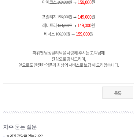
아이코스
159,000
원
169,000원
→
프릴리지
149,000
원
156,000원
→
레비트라
149,000
원
154,000원
→
비닉스
159,000
원
166,000원
→
파워맨 남성클리닉을 사랑해 주시는 고객님께
진심으로 감사드리며,
앞으로도 안전한 약품과 최상의 서비스로 보답 해 드리겠습니다.
목록
자주 묻는 질문
효과가 정말로 있는가요?