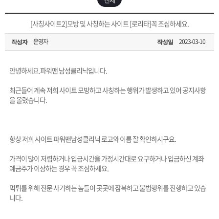
은?
구
꼴
섹
[무인택배함 이용 안내] 집 밖에 주소로 택배 받기
[사칭사이트2]모방 및 사칭하는 사이트 [로리타]꼭 조심하세요.
매
사
스
고
운영자
2023-03-10
작성자
작성일
입금확인이 안되는 상황을 대비해 꼭 입금후 고객센터 연락바랍니다.
노
객
마
[2026구정 연휴]설 연휴 배송 및 휴무 안내
안녕하세요.파워맨 남성클리닉입니다.
하
센
이
주
최근들어 계속 저희 사이트 모방하고 사칭하는 행위가 발생하고 있어 공지사항
을 올렸습니다.
우
터
페
문
이
조
항상 저희 사이트 파워맨남성클리닉 로고와 이름 잘 확인하시구요.
가격이 많이 저렴하거나 입금시간을 가정시간대로 요구하거나 입금하신 계좌
지
회
예금주가 이상하는 경우 꼭 조심하세요.
먹튀를 위해 전문 사기하는 놈들이 곳곳에 잠복하고 불법행위를 진행하고 있습
니다.