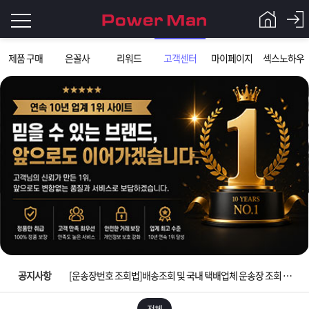
로
제품 구매
은꼴사
리워드
고객센터
마이페이지
섹스노하우
그
로
그
인
인
회
이
원
가
필
입
Q&A
요
파
입금확인이 안되는 상황을 대비해 꼭 입금후 고객센터 연락바랍니다.
합
워
제
[2026구정 연휴]설 연휴 배송 및 휴무 안내
니
맨
품
은
다.
공지사항
[운송장번호 조회법]배송조회 및 국내 택배업체 운송장 조회 하는법
[ios앱 오픈]아이폰 고객 앱설치 가능합니다.
전체