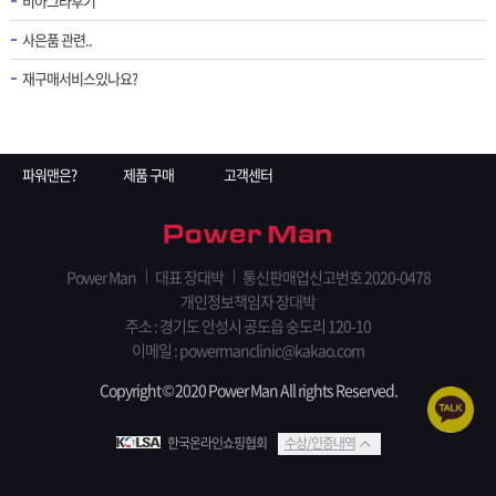
비아그라후기
사은품 관련..
재구매서비스있나요?
파워맨은?
제품 구매
고객센터
Power Man
대표 장대박
통신판매업신고번호 2020-0478
개인정보책임자 장대박
주소 : 경기도 안성시 공도읍 숭도리 120-10
이메일 : powermanclinic@kakao.com
Copyright © 2020 Power Man All rights Reserved.
한국온라인쇼핑협회
수상/인증내역