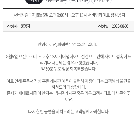
은?
구
꼴
섹
[무인택배함 이용 안내] 집 밖에 주소로 택배 받기
[서버점검공지]8월5일 오전 9:00시 ~ 오후 13시 서버업데이트 점검공지
매
사
스
고
운영자
2023-08-05
작성자
작성일
입금확인이 안되는 상황을 대비해 꼭 입금후 고객센터 연락바랍니다.
노
객
마
[2026구정 연휴]설 연휴 배송 및 휴무 안내
안녕하세요, 파워맨 남성클리닉입니다.
하
센
이
주
8월5일 오전 9:00시 ~ 오후 13시 서버업데이트 점검으로 인해 사이트 접속이 느
리거나 다운되는 경우가 생겼습니다.
우
터
페
문
약 30분 뒤로 정상 회복되였습니다.
이로 인해 주문서 작성 혹은 게시판 이용이 불편해 지장이 되는 고객님께 불편을
이
조
끼쳐드려 죄송합니다.
문제가 제대로 해결이 안되는 부분은 게시판 혹은 카톡 고객센터로 다시 문의주
세요.
지
회
다시 한번 불편을 끼쳐드리는 고객님께 사과합니다.