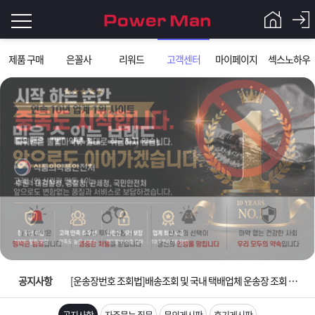
로
제품 구매
은꼴사
리워드
고객센터
마이페이지
섹스노하우
그
로
그
인
인
회
이
원
가
필
입
Q&A
요
파
입금확인이 안되는 상황을 대비해 꼭 입금후 고객센터 연락바랍니다.
합
워
제
[2026구정 연휴]설 연휴 배송 및 휴무 안내
니
맨
품
은
다.
공지사항
[운송장번호 조회법]배송조회 및 국내 택배업체 운송장 조회 하는법
[ios앱 오픈]아이폰 고객 앱설치 가능합니다.
공지사항
자주묻는 질문
문의게시판
후기게시판