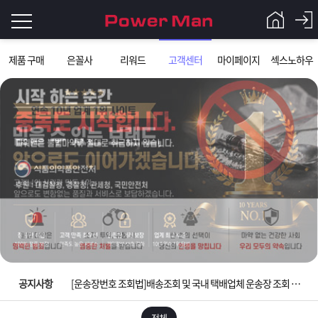
로
제품 구매
은꼴사
리워드
고객센터
마이페이지
섹스노하우
그
로
그
인
인
회
이
원
가
필
입
Q&A
요
파
입금확인이 안되는 상황을 대비해 꼭 입금후 고객센터 연락바랍니다.
합
워
제
[2026구정 연휴]설 연휴 배송 및 휴무 안내
니
맨
품
은
다.
공지사항
[운송장번호 조회법]배송조회 및 국내 택배업체 운송장 조회 하는법
[ios앱 오픈]아이폰 고객 앱설치 가능합니다.
전체