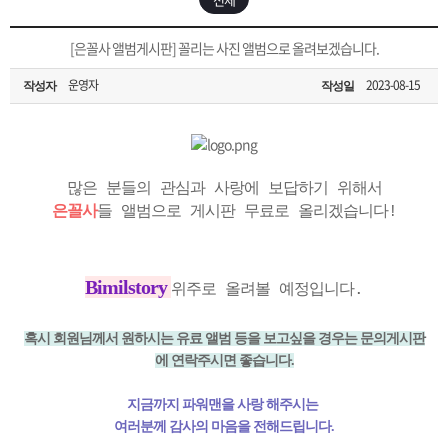
은?
구
꼴
섹
[무인택배함 이용 안내] 집 밖에 주소로 택배 받기
[은꼴사 앨범게시판] 꼴리는 사진 앨범으로 올려보겠습니다.
매
사
스
고
운영자
2023-08-15
작성자
작성일
입금확인이 안되는 상황을 대비해 꼭 입금후 고객센터 연락바랍니다.
노
객
마
[2026구정 연휴]설 연휴 배송 및 휴무 안내
하
센
이
주
많은 분들의 관심과 사랑에 보답하기 위해서
은꼴사
들 앨범으로 게시판 무료로 올리겠습니다!
우
터
페
문
이
조
Bimilstory
위주로 올려볼 예정입니다.
지
회
혹시 회원님께서 원하시는 유료 앨범 등을 보고싶을 경우는 문의게시판
에 연락주시면 좋습니다.
지금까지 파워맨을 사랑 해주시는
여러분께 감사의 마음을 전해드립니다.