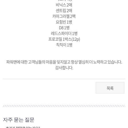
비닉스 2매
센트립 2매
카마그라젤 2팩
요힘빈 1병
D8 1병
레드스파이더 1병
프로코밀 1박스(12p)
칙칙이 1병
파워맨에 대한 고객님들의 마음을 잊지않고 항상 열심히 더 노력하고 있습니다.
감사합니다.
목록
자주 묻는 질문