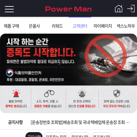
로
제품 구매
은꼴사
리워드
고객센터
마이페이지
섹스노하우
그
로
그
인
인
회
이
원
가
필
입
Q&A
요
파
입금확인이 안되는 상황을 대비해 꼭 입금후 고객센터 연락바랍니다.
합
워
제
[2026구정 연휴]설 연휴 배송 및 휴무 안내
니
맨
품
은
다.
공지사항
[운송장번호 조회법]배송조회 및 국내 택배업체 운송장 조회 하는법
[ios앱 오픈]아이폰 고객 앱설치 가능합니다.
공지사항
자주묻는 질문
문의게시판
후기게시판