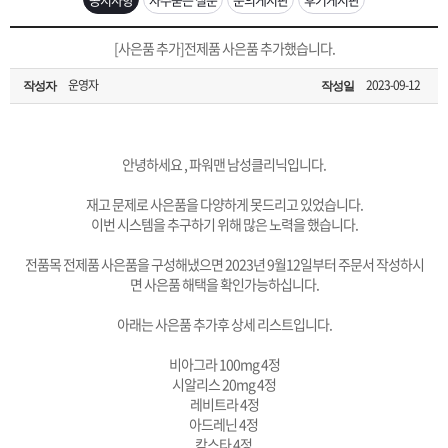
은?
구
꼴
섹
[무인택배함 이용 안내] 집 밖에 주소로 택배 받기
[사은품 추가]전제품 사은품 추가했습니다.
매
사
스
고
운영자
2023-09-12
작성자
작성일
입금확인이 안되는 상황을 대비해 꼭 입금후 고객센터 연락바랍니다.
노
객
마
[2026구정 연휴]설 연휴 배송 및 휴무 안내
하
센
이
주
안녕하세요 , 파워맨 남성클리닉입니다.
재고 문제로 사은품을 다양하게 못드리고 있었습니다.
우
터
페
문
이번 시스템을 추구하기 위해 많은 노력을 했습니다.
전품목 전제품 사은품을 구성해냈으면 2023년 9월12일부터 주문서 작성하시
이
조
면 사은품 해택을 확인가능하십니다.
아래는 사은품 추가후 상세 리스트입니다.
지
회
비아그라 100mg 4정
시알리스 20mg 4정
레비트라 4정
아드레닌 4정
칵스타 4정