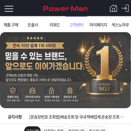
로
제품 구매
은꼴사
리워드
고객센터
마이페이지
섹스노하우
그
로
그
인
인
회
이
원
가
필
입
Q&A
요
파
입금확인이 안되는 상황을 대비해 꼭 입금후 고객센터 연락바랍니다.
합
워
제
[2026구정 연휴]설 연휴 배송 및 휴무 안내
니
맨
품
은
다.
공지사항
[운송장번호 조회법]배송조회 및 국내 택배업체 운송장 조회 하는법
[ios앱 오픈]아이폰 고객 앱설치 가능합니다.
공지사항
자주묻는 질문
문의게시판
후기게시판