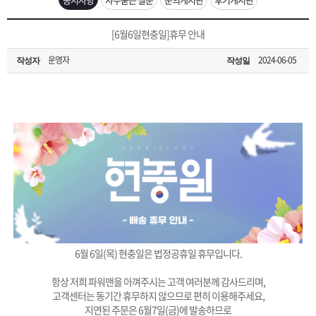
은?
구
꼴
섹
[무인택배함 이용 안내] 집 밖에 주소로 택배 받기
[6월6일현충일]휴무 안내
매
사
스
고
운영자
2024-06-05
작성자
작성일
입금확인이 안되는 상황을 대비해 꼭 입금후 고객센터 연락바랍니다.
노
객
마
[2026구정 연휴]설 연휴 배송 및 휴무 안내
하
센
이
주
우
터
페
문
이
조
지
회
6월 6일(목) 현충일은 법정공휴일 휴무입니다.
항상 저희 파워맨을 아껴주시는 고객 여러분께 감사드리며,
고객센터는 동기간 휴무하지 않으므로 편히 이용해주세요,
지연된 주문은 6월7일(금)에 발송하므로