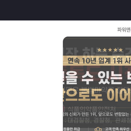
로
그
파워맨
인
로
그
인
이
회
필
원
가
요
입
Q&A
합
파
니
워
제
다.
맨
품
은