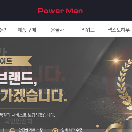
은?
제품 구매
은꼴사
리워드
섹스노하우
친구 초대하면 5천원!