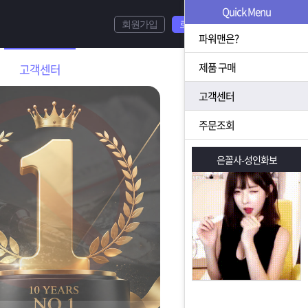
Quick Menu
회원가입
로그인
파워맨은?
제품 구매
고객센터
고객센터
주문조회
은꼴사-성인화보
은꼴사-성인화보