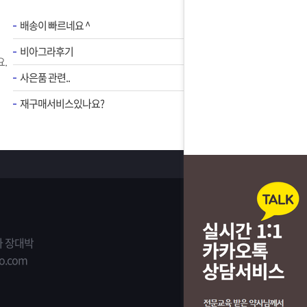
배송이 빠르네요 ^
비아그라후기
.
사은품 관련..
재구매서비스있나요?
 장대박
o.com