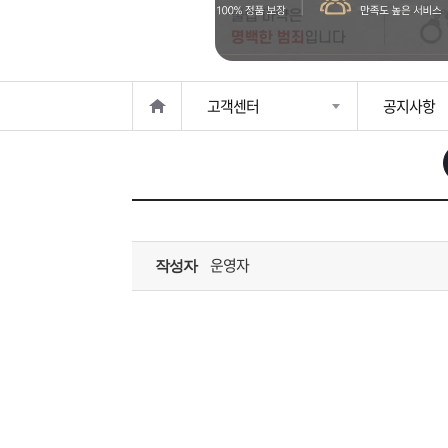
은?
구
꼴
섹
매
사
스
고
고객센터
공지사항
노
객
마
하
센
이
주
우
터
페
문
운영자
작성자
이
조
지
회