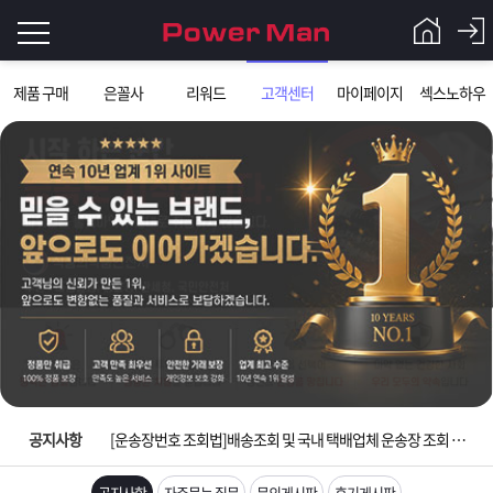
로
제품 구매
은꼴사
리워드
고객센터
마이페이지
섹스노하우
그
로
그
인
인
회
이
원
가
필
입
Q&A
요
파
입금확인이 안되는 상황을 대비해 꼭 입금후 고객센터 연락바랍니다.
합
워
제
[2026구정 연휴]설 연휴 배송 및 휴무 안내
니
맨
품
은
다.
공지사항
[운송장번호 조회법]배송조회 및 국내 택배업체 운송장 조회 하는법
[ios앱 오픈]아이폰 고객 앱설치 가능합니다.
공지사항
자주묻는 질문
문의게시판
후기게시판