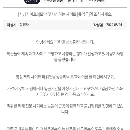
은?
구
꼴
섹
[무인택배함 이용 안내] 집 밖에 주소로 택배 받기
[사칭사이트3]모방 및 사칭하는 사이트 [큐약국]꼭 조심하세요.
매
사
스
고
운영자
2024-08-24
작성자
작성일
입금확인이 안되는 상황을 대비해 꼭 입금후 고객센터 연락바랍니다.
노
객
마
[2026구정 연휴]설 연휴 배송 및 휴무 안내
안녕하세요.파워맨 남성클리닉입니다.
하
센
이
주
최근들어 계속 저희 사이트 모방하고 사칭하는 행위가 발생하고 있어 공지사항
을 올렸습니다.
우
터
페
문
항상 저희 사이트 파워맨남성클리닉 로고와 이름 잘 확인하시구요.
이
조
가격이 많이 저렴하거나 입금시간을 가정시간대로 요구하거나 입금하신 계좌
예금주가 이상하는 경우 꼭 조심하세요.
지
회
먹튀를 위해 전문 사기하는 놈들이 곳곳에 잠복하고 불법행위를 진행하고 있습
니다.
모든 구매자 분들이 믿고 복용할수 있는 제품을 제공할수 있도록 파워맨은 오늘