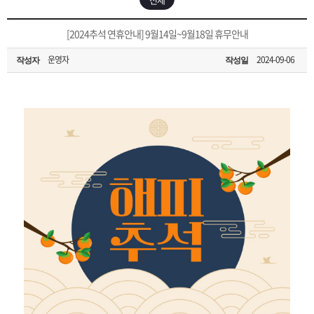
은?
구
꼴
섹
[무인택배함 이용 안내] 집 밖에 주소로 택배 받기
[2024추석 연휴안내] 9월14일~9월18일 휴무안내
매
사
스
고
운영자
2024-09-06
작성자
작성일
입금확인이 안되는 상황을 대비해 꼭 입금후 고객센터 연락바랍니다.
노
객
마
[2026구정 연휴]설 연휴 배송 및 휴무 안내
하
센
이
주
우
터
페
문
이
조
지
회