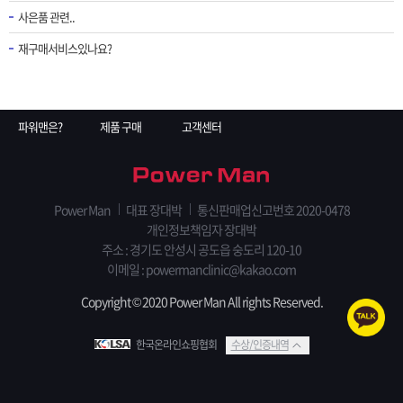
사은품 관련..
재구매서비스있나요?
파워맨은?
제품 구매
고객센터
Power Man
대표 장대박
통신판매업신고번호 2020-0478
개인정보책임자 장대박
주소 : 경기도 안성시 공도읍 숭도리 120-10
이메일 : powermanclinic@kakao.com
Copyright © 2020 Power Man All rights Reserved.
한국온라인쇼핑협회
수상/인증내역