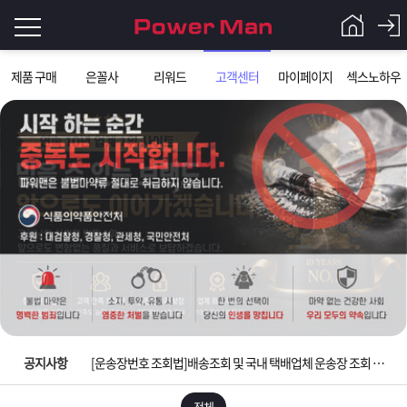
로
제품 구매
은꼴사
리워드
고객센터
마이페이지
섹스노하우
그
로
그
인
인
회
이
원
가
필
입
Q&A
요
파
입금확인이 안되는 상황을 대비해 꼭 입금후 고객센터 연락바랍니다.
합
워
제
[2026구정 연휴]설 연휴 배송 및 휴무 안내
니
맨
품
은
다.
공지사항
[운송장번호 조회법]배송조회 및 국내 택배업체 운송장 조회 하는법
[ios앱 오픈]아이폰 고객 앱설치 가능합니다.
전체