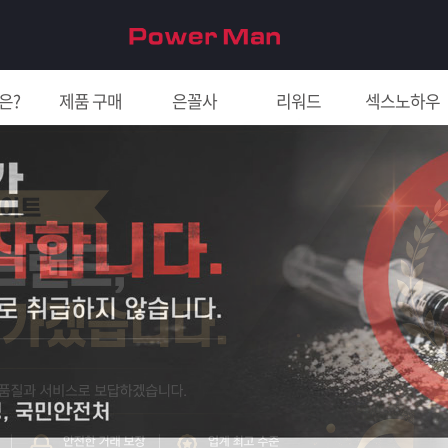
은?
제품 구매
은꼴사
리워드
섹스노하우
친구 초대하면 5천원!