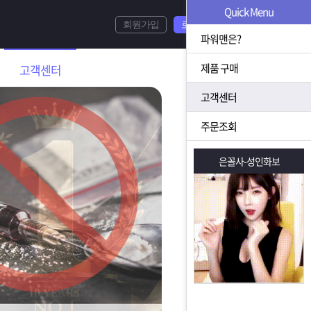
Quick Menu
회원가입
로그인
파워맨은?
제품 구매
고객센터
고객센터
주문조회
은꼴사-성인화보
은꼴사-성인화보