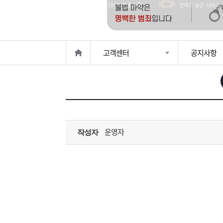
은?
구
꼴
섹
매
사
스
고
고객센터
공지사항
노
객
마
하
센
이
주
우
터
페
문
운영자
작성자
이
조
지
회