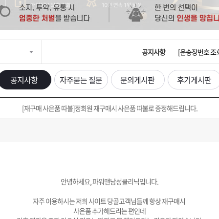
입금확인이 안되
[2026구정 연휴
공지사항
[운송장번호 조
[ios앱 오픈]
공지사항
자주묻는 질문
문의게시판
후기게시판
[무인택배함 이용
[재구매 사은품 따불]정회원 재구매시 사은품 따불로 증정해드립니다.
입금확인이 안되
[2026구정 연휴
안녕하세요, 파워맨남성클리닉입니다.
자주 이용하시는 저희 사이트 당골고객님들께 항상 재구매시
사은품 추가해드리는 편인데