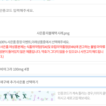
사은품 따불혜택 사례.png