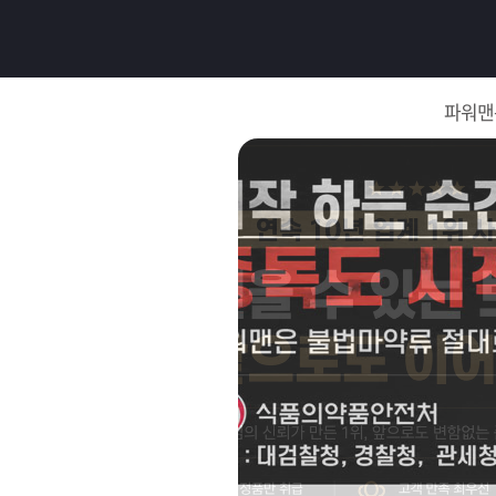
로
그
파워맨
인
로
그
인
이
회
필
원
가
요
입
Q&A
합
파
니
워
제
다.
맨
품
은