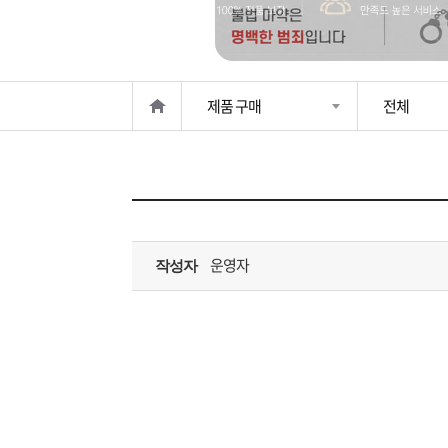
은?
구
꼴
섹
매
사
스
고
제품 구매
전체
노
객
마
하
센
이
주
우
터
페
문
운영자
작성자
이
조
지
회