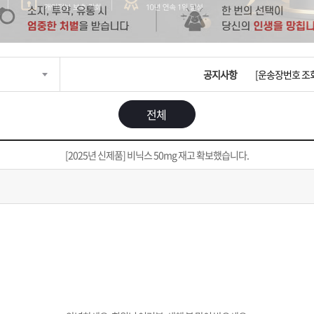
입금확인이 안되
[2026구정 연휴
공지사항
[운송장번호 조
[ios앱 오픈]
전체
[무인택배함 이용
[2025년 신제품] 비닉스 50mg 재고 확보했습니다.
입금확인이 안되
[2026구정 연휴