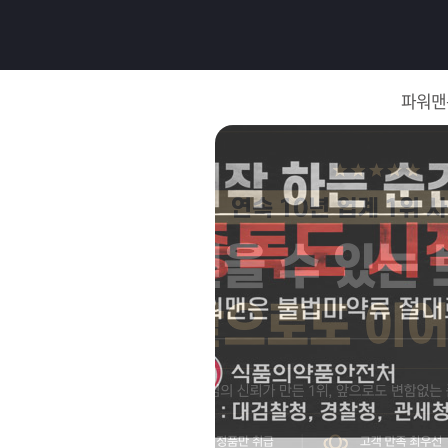
로
그
파워맨
인
로
그
인
이
회
필
원
가
요
입
Q&A
합
파
니
워
제
다.
맨
품
은