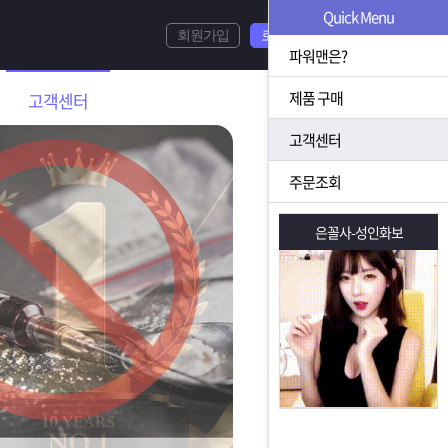
Quick Menu
회원가입
로그인
파워맨은?
제품 구매
고객센터
고객센터
주문조회
은꼴사-성인화보
은꼴사-성인화보