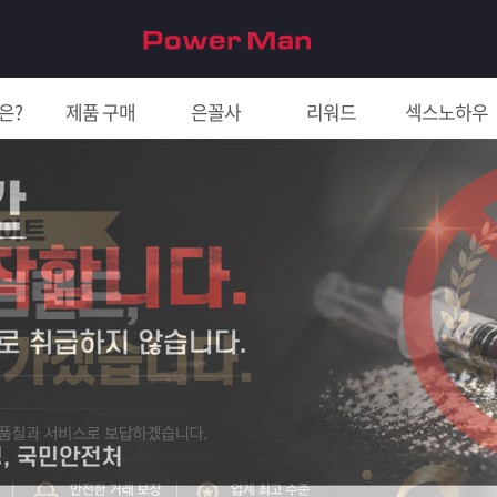
은?
제품 구매
은꼴사
리워드
섹스노하우
친구 초대하면 5천원!