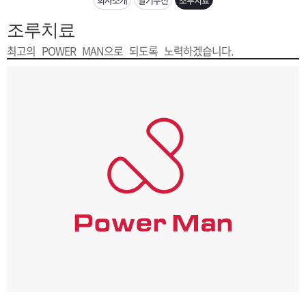
은?
구
꼴
섹
조루치료
[무인택배함 이용 안내] 집 밖에 주소로 택배 받기
매
사
스
고
최고의 POWER MAN으로 되도록 노력하겠습니다.
입금확인이 안되는 상황을 대비해 꼭 입금후 고객센터 연락바랍니다.
노
객
마
[2026구정 연휴]설 연휴 배송 및 휴무 안내
하
센
이
주
우
터
페
문
이
조
지
회