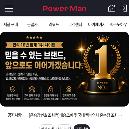
로
제품 구매
은꼴사
리워드
고객센터
마이페이지
섹스노하우
그
로
그
인
인
회
이
원
가
필
입
Q&A
요
파
입금확인이 안되는 상황을 대비해 꼭 입금후 고객센터 연락바랍니다.
합
워
제
[2026구정 연휴]설 연휴 배송 및 휴무 안내
니
맨
품
은
다.
공지사항
[운송장번호 조회법]배송조회 및 국내 택배업체 운송장 조회 하는법
[ios앱 오픈]아이폰 고객 앱설치 가능합니다.
회사소개
발기부전
조루치료