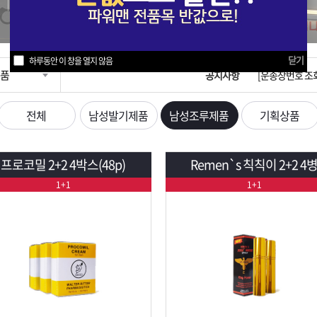
입금확인이 안되
[2026구정 연휴
닫기
하루동안 이 창을 열지 않음
품
공지사항
[운송장번호 조
[ios앱 오픈]
전체
남성발기제품
남성조루제품
기획상품
[무인택배함 이용
프로코밀 2+2 4박스(48p)
Remen`s 칙칙이 2+2 4
입금확인이 안되
1+1
1+1
[2026구정 연휴