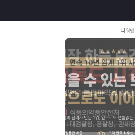
로
그
파워맨
인
로
그
인
이
회
필
원
가
요
입
Q&A
합
파
니
워
제
다.
맨
품
은