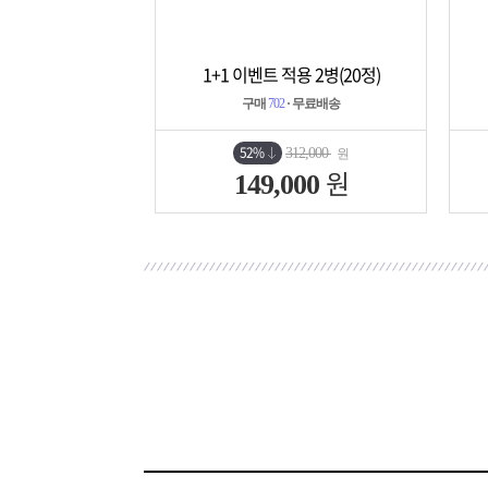
1+1 이벤트 적용 2병(20정)
상세보기
담기
구매
702
· 무료배송
52%
312,000
원
원
149,000