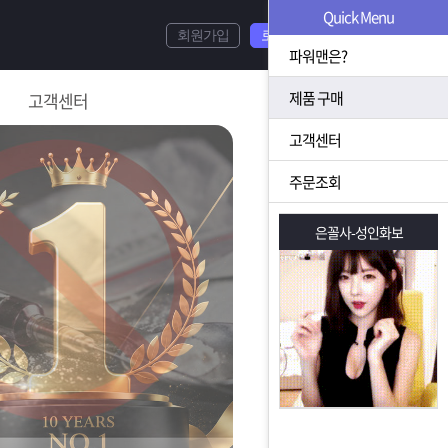
Quick Menu
회원가입
로그인
파워맨은?
제품 구매
고객센터
고객센터
주문조회
은꼴사-성인화보
은꼴사-성인화보