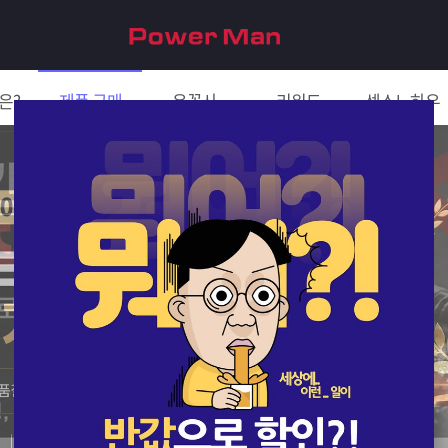
은?
제품 구매
은꼴사
리워드
섹스노하우
친구 초대하면 5천원!