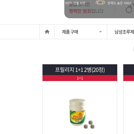
은?
구
꼴
섹
매
사
스
고
제품 구매
남성조루제
노
객
마
하
센
이
주
우
터
페
문
프릴리지 1+1 2병(20정)
1+1
이
조
지
회