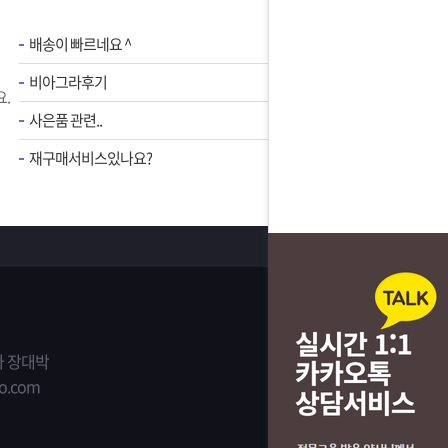
배송이 빠르네요 ^
비아그라후기
.
사은품 관련..
재구매서비스있나요?
 장대박
o.com