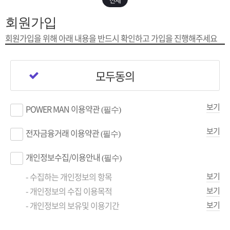
은?
구
꼴
섹
회원가입
[무인택배함 이용 안내] 집 밖에 주소로 택배 받기
매
사
스
고
회원가입을 위해 아래 내용을
반드시 확인하고 가입을 진행해주세요
입금확인이 안되는 상황을 대비해 꼭 입금후 고객센터 연락바랍니다.
노
객
마
모두동의
[2026구정 연휴]설 연휴 배송 및 휴무 안내
하
센
이
주
보기
POWER MAN 이용약관
(필수)
우
터
페
문
보기
전자금융거래 이용약관
(필수)
이
조
개인정보수집/이용안내
(필수)
지
회
- 수집하는 개인정보의 항목
보기
- 개인정보의 수집 이용목적
보기
- 개인정보의 보유및 이용기간
보기