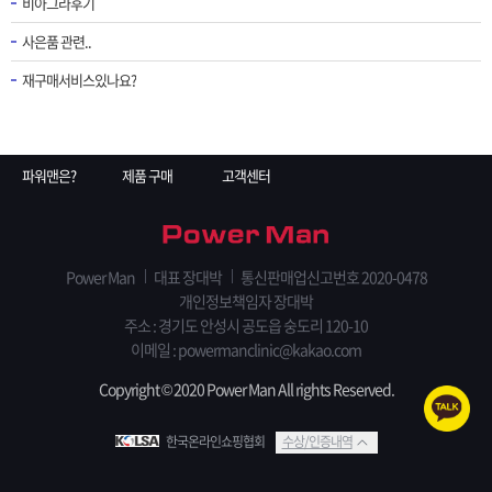
비아그라후기
사은품 관련..
재구매서비스있나요?
파워맨은?
제품 구매
고객센터
Power Man
대표 장대박
통신판매업신고번호 2020-0478
개인정보책임자 장대박
주소 : 경기도 안성시 공도읍 숭도리 120-10
이메일 : powermanclinic@kakao.com
Copyright © 2020 Power Man All rights Reserved.
한국온라인쇼핑협회
수상/인증내역