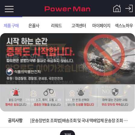
로
제품 구매
은꼴사
리워드
고객센터
마이페이지
섹스노하우
그
로
그
인
인
회
이
원
가
필
입
Q&A
요
파
입금확인이 안되는 상황을 대비해 꼭 입금후 고객센터 연락바랍니다.
합
워
제
[2026구정 연휴]설 연휴 배송 및 휴무 안내
니
맨
품
은
다.
공지사항
[운송장번호 조회법]배송조회 및 국내 택배업체 운송장 조회 하는법
[ios앱 오픈]아이폰 고객 앱설치 가능합니다.
전체