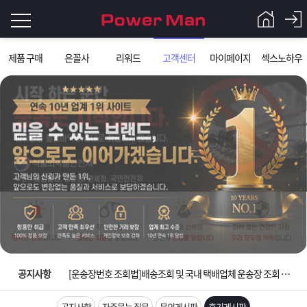
로
제품 구매
은꼴사
리워드
고객센터
마이페이지
섹스노하우
그
로
그
인
인
회
이
원
가
필
입
Q&A
요
파
입금확인이 안되는 상황을 대비해 꼭 입금후 고객센터 연락바랍니다.
합
워
제
[2026구정 연휴]설 연휴 배송 및 휴무 안내
니
맨
품
은
다.
공지사항
[운송장번호 조회법]배송조회 및 국내 택배업체 운송장 조회 하는법
[ios앱 오픈]아이폰 고객 앱설치 가능합니다.
공지사항
자주묻는 질문
문의게시판
후기게시판