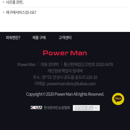
사은품 관련..
재구매서비스있나요?
파워맨은?
제품 구매
고객센터
Power Man
대표 장대박
통신판매업신고번호 2020-0478
개인정보책임자 장대박
주소 : 경기도 안성시 공도읍 숭도리 120-10
이메일 : powermanclinic@kakao.com
Copyright © 2020 Power Man All rights Reserved.
한국온라인쇼핑협회
수상/인증내역