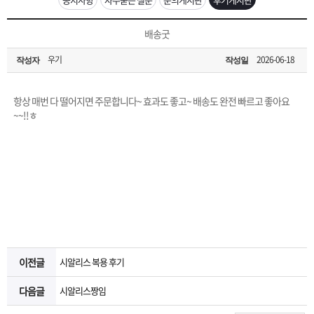
은?
구
꼴
섹
[무인택배함 이용 안내] 집 밖에 주소로 택배 받기
배송굿
매
사
스
고
우기
2026-06-18
작성자
작성일
입금확인이 안되는 상황을 대비해 꼭 입금후 고객센터 연락바랍니다.
노
객
마
[2026구정 연휴]설 연휴 배송 및 휴무 안내
항상 매번 다 떨어지면 주문합니다~ 효과도 좋고~ 배송도 완전 빠르고 좋아요
하
센
이
주
~~!!ㅎ
우
터
페
문
이
조
지
회
이전글
시알리스 복용 후기
다음글
시알리스짱임