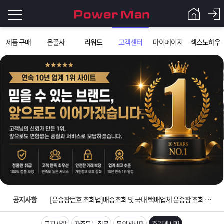
로
제품 구매
은꼴사
리워드
고객센터
마이페이지
섹스노하우
그
로
그
인
인
회
이
원
가
필
입
Q&A
요
파
입금확인이 안되는 상황을 대비해 꼭 입금후 고객센터 연락바랍니다.
합
워
제
[2026구정 연휴]설 연휴 배송 및 휴무 안내
니
맨
품
은
다.
공지사항
[운송장번호 조회법]배송조회 및 국내 택배업체 운송장 조회 하는법
[ios앱 오픈]아이폰 고객 앱설치 가능합니다.
공지사항
자주묻는 질문
문의게시판
후기게시판