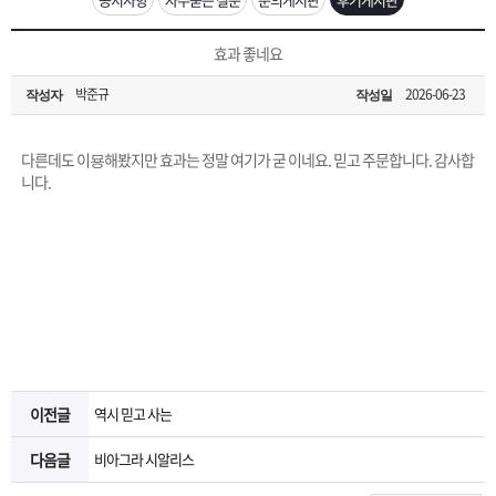
은?
구
꼴
섹
[무인택배함 이용 안내] 집 밖에 주소로 택배 받기
효과 좋네요
매
사
스
고
박준규
2026-06-23
작성자
작성일
입금확인이 안되는 상황을 대비해 꼭 입금후 고객센터 연락바랍니다.
노
객
마
[2026구정 연휴]설 연휴 배송 및 휴무 안내
다른데도 이묭해봤지만 효과는 정말 여기가 굳 이네요. 믿고 주문합니다. 감사합
하
센
이
주
니다.
우
터
페
문
이
조
지
회
이전글
역시 믿고 사는
다음글
비아그라 시알리스