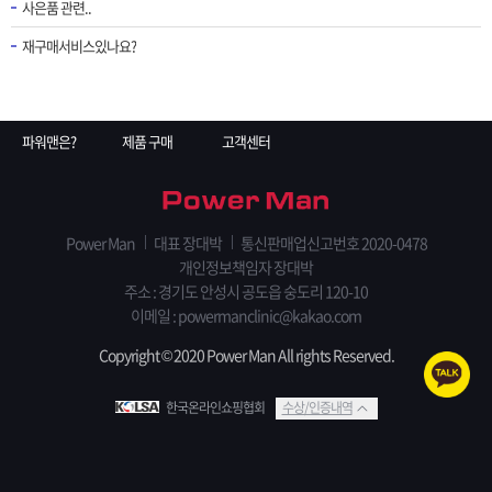
사은품 관련..
재구매서비스있나요?
파워맨은?
제품 구매
고객센터
Power Man
대표 장대박
통신판매업신고번호 2020-0478
개인정보책임자 장대박
주소 : 경기도 안성시 공도읍 숭도리 120-10
이메일 : powermanclinic@kakao.com
Copyright © 2020 Power Man All rights Reserved.
한국온라인쇼핑협회
수상/인증내역