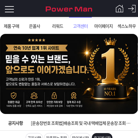
로
제품 구매
은꼴사
리워드
고객센터
마이페이지
섹스노하우
그
로
그
인
인
회
이
원
가
필
입
Q&A
요
파
입금확인이 안되는 상황을 대비해 꼭 입금후 고객센터 연락바랍니다.
합
워
제
[2026구정 연휴]설 연휴 배송 및 휴무 안내
니
맨
품
은
다.
공지사항
[운송장번호 조회법]배송조회 및 국내 택배업체 운송장 조회 하는법
[ios앱 오픈]아이폰 고객 앱설치 가능합니다.
공지사항
자주묻는 질문
문의게시판
후기게시판