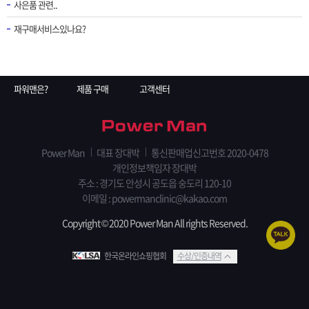
사은품 관련..
재구매서비스있나요?
파워맨은?
제품 구매
고객센터
Power Man
대표 장대박
통신판매업신고번호 2020-0478
개인정보책임자 장대박
주소 : 경기도 안성시 공도읍 숭도리 120-10
이메일 : powermanclinic@kakao.com
Copyright © 2020 Power Man All rights Reserved.
한국온라인쇼핑협회
수상/인증내역