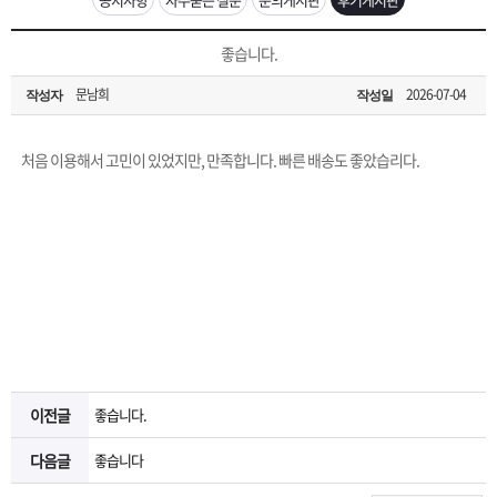
은?
구
꼴
섹
[무인택배함 이용 안내] 집 밖에 주소로 택배 받기
좋습니다.
매
사
스
고
문남희
2026-07-04
작성자
작성일
입금확인이 안되는 상황을 대비해 꼭 입금후 고객센터 연락바랍니다.
노
객
마
[2026구정 연휴]설 연휴 배송 및 휴무 안내
처음 이용해서 고민이 있었지만, 만족합니다. 빠른 배송도 좋았습리다.
하
센
이
주
우
터
페
문
이
조
지
회
이전글
좋습니다.
다음글
좋습니다