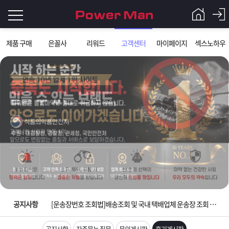
로
제품 구매
은꼴사
리워드
고객센터
마이페이지
섹스노하우
그
로
그
인
인
회
이
원
가
필
입
Q&A
요
파
입금확인이 안되는 상황을 대비해 꼭 입금후 고객센터 연락바랍니다.
합
워
제
[2026구정 연휴]설 연휴 배송 및 휴무 안내
니
맨
품
은
다.
공지사항
[운송장번호 조회법]배송조회 및 국내 택배업체 운송장 조회 하는법
[ios앱 오픈]아이폰 고객 앱설치 가능합니다.
공지사항
자주묻는 질문
문의게시판
후기게시판