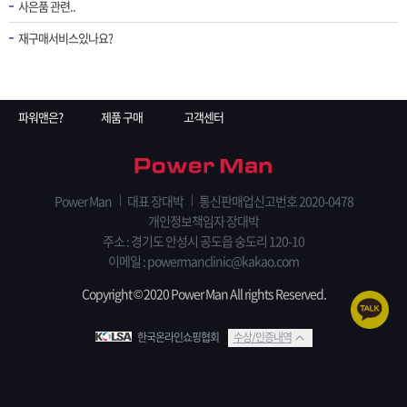
사은품 관련..
재구매서비스있나요?
파워맨은?
제품 구매
고객센터
Power Man
대표 장대박
통신판매업신고번호 2020-0478
개인정보책임자 장대박
주소 : 경기도 안성시 공도읍 숭도리 120-10
이메일 : powermanclinic@kakao.com
Copyright © 2020 Power Man All rights Reserved.
한국온라인쇼핑협회
수상/인증내역