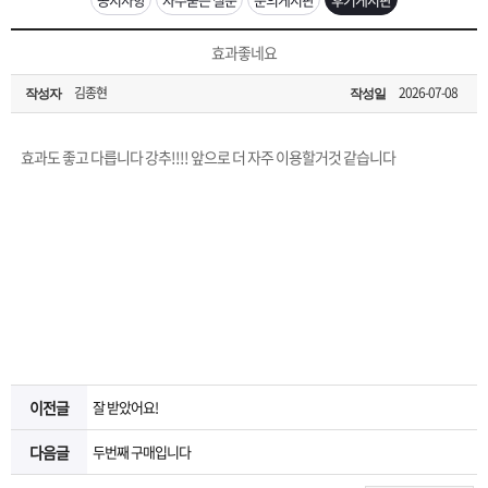
은?
구
꼴
섹
[무인택배함 이용 안내] 집 밖에 주소로 택배 받기
효과좋네요
매
사
스
고
김종현
2026-07-08
작성자
작성일
입금확인이 안되는 상황을 대비해 꼭 입금후 고객센터 연락바랍니다.
노
객
마
[2026구정 연휴]설 연휴 배송 및 휴무 안내
효과도 좋고 다릅니다 강추!!!! 앞으로 더 자주 이용할거것 같습니다
하
센
이
주
우
터
페
문
이
조
지
회
이전글
잘 받았어요!
다음글
두번째 구매입니다