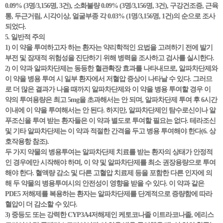
0.09% (3명/3,156명, 3건), 소화불량 0.09% (3명/3,156명, 3건), 구강건조증, 근육
통, 두근거림, 시각이상, 얼굴부종 각 0.03% (1명/3,156명, 1건)의 순으로 조사
되었다.
5. 일반적 주의
1) 이 약을 투여하고자 하는 환자는 약리학적인 요법을 고려하기 전에 발기
부전 및 잠재적 위험성을 진단하기 위해 병력을 조사하고 검사를 실시한다.
2) 이 약과 알파차단제는 동등한 혈관확장 효과를 나타내므로, 알파차단제와
이 약을 병용 투여 시 일부 환자에서 저혈압 증상이 나타날 수 있다. 그러므
로 더 많은 결과가 나올 때까지 알파차단제와 이 약을 병용 투여할 경우 이
약의 투여용량은 최고 5mg을 초과해서는 안 되며, 알파차단제 투여 후 6시간
이내에 이 약을 투여해서는 안 된다. 하지만, 알파차단제인 탐수로신이나 알
푸조신을 투여 받는 환자들은 이 약과 별도로 투여할 필요는 없다. 테라조신
및 기타 알파차단제는 이 약과 적절한 간격을 두고 병용 투여해야 한다(6. 상
호작용항 참조).
두 가지 약물의 병용투여는 알파차단제 치료를 받는 환자의 상태가 안정적
인 경우에만 시작해야 하며, 이 약 및 알파차단제를 최소 권장용량으로 투여
해야 한다. 혈액량 감소 및 다른 고혈압 치료제 등을 포함한 다른 인자에 의
해 두 약물의 병용투여시의 안전성이 영향을 받을 수 있다. 이 약과 같은
PDE5 저해제를 복용하는 환자는 알파차단제를 단계적으로 증량함에 따라
혈압이 더 감소할 수 있다.
3) 중등도 또는 강력한 CYP3A4저해제인 케토코나졸 이트라코나졸, 에리스