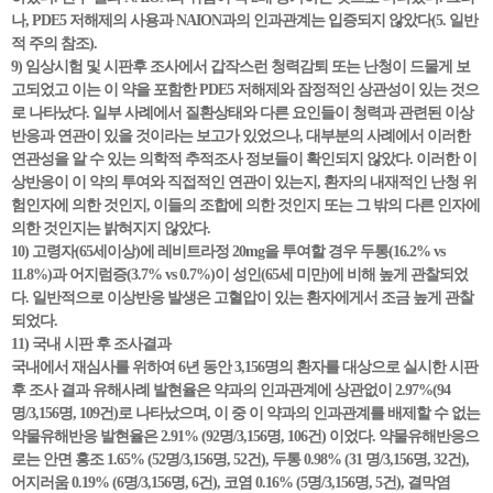
나, PDE5 저해제의 사용과 NAION과의 인과관계는 입증되지 않았다(5. 일반
적 주의 참조).
9) 임상시험 및 시판후 조사에서 갑작스런 청력감퇴 또는 난청이 드물게 보
고되었고 이는 이 약을 포함한 PDE5 저해제와 잠정적인 상관성이 있는 것으
로 나타났다. 일부 사례에서 질환상태와 다른 요인들이 청력과 관련된 이상
반응과 연관이 있을 것이라는 보고가 있었으나, 대부분의 사례에서 이러한
연관성을 알 수 있는 의학적 추적조사 정보들이 확인되지 않았다. 이러한 이
상반응이 이 약의 투여와 직접적인 연관이 있는지, 환자의 내재적인 난청 위
험인자에 의한 것인지, 이들의 조합에 의한 것인지 또는 그 밖의 다른 인자에
의한 것인지는 밝혀지지 않았다.
10) 고령자(65세이상)에 레비트라정 20mg을 투여할 경우 두통(16.2% vs
11.8%)과 어지럼증(3.7% vs 0.7%)이 성인(65세 미만)에 비해 높게 관찰되었
다. 일반적으로 이상반응 발생은 고혈압이 있는 환자에게서 조금 높게 관찰
되었다.
11) 국내 시판 후 조사결과
국내에서 재심사를 위하여 6년 동안 3,156명의 환자를 대상으로 실시한 시판
후 조사 결과 유해사례 발현율은 약과의 인과관계에 상관없이 2.97%(94
명/3,156명, 109건)로 나타났으며, 이 중 이 약과의 인과관계를 배제할 수 없는
약물유해반응 발현율은 2.91% (92명/3,156명, 106건) 이었다. 약물유해반응으
로는 안면 홍조 1.65% (52명/3,156명, 52건), 두통 0.98% (31 명/3,156명, 32건),
어지러움 0.19% (6명/3,156명, 6건), 코염 0.16% (5명/3,156명, 5건), 결막염