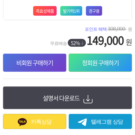
즉효성제품
발기력1위
경구용
308,000
포인트 해택
원
149,000
원
52%
무료배송
비회원 구매하기
정회원 구매하기
설명서 다운로드
카톡상담
텔레그램 상담