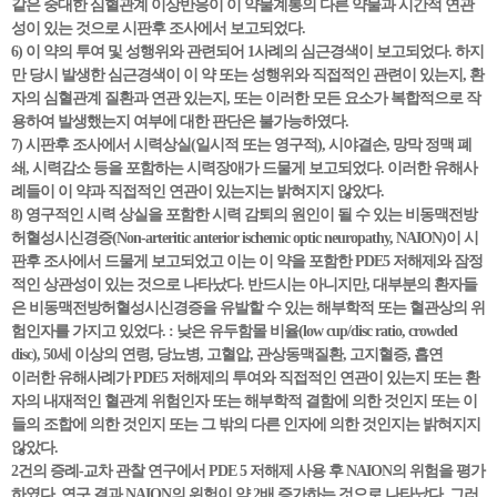
같은 중대한 심혈관계 이상반응이 이 약물계통의 다른 약물과 시간적 연관
성이 있는 것으로 시판후 조사에서 보고되었다.
6) 이 약의 투여 및 성행위와 관련되어 1사례의 심근경색이 보고되었다. 하지
만 당시 발생한 심근경색이 이 약 또는 성행위와 직접적인 관련이 있는지, 환
자의 심혈관계 질환과 연관 있는지, 또는 이러한 모든 요소가 복합적으로 작
용하여 발생했는지 여부에 대한 판단은 불가능하였다.
7) 시판후 조사에서 시력상실(일시적 또는 영구적), 시야결손, 망막 정맥 폐
쇄, 시력감소 등을 포함하는 시력장애가 드물게 보고되었다. 이러한 유해사
례들이 이 약과 직접적인 연관이 있는지는 밝혀지지 않았다.
8) 영구적인 시력 상실을 포함한 시력 감퇴의 원인이 될 수 있는 비동맥전방
허혈성시신경증(Non-arteritic anterior ischemic optic neuropathy, NAION)이 시
판후 조사에서 드물게 보고되었고 이는 이 약을 포함한 PDE5 저해제와 잠정
적인 상관성이 있는 것으로 나타났다. 반드시는 아니지만, 대부분의 환자들
은 비동맥전방허혈성시신경증을 유발할 수 있는 해부학적 또는 혈관상의 위
험인자를 가지고 있었다. : 낮은 유두함몰 비율(low cup/disc ratio, crowded
disc), 50세 이상의 연령, 당뇨병, 고혈압, 관상동맥질환, 고지혈증, 흡연
이러한 유해사례가 PDE5 저해제의 투여와 직접적인 연관이 있는지 또는 환
자의 내재적인 혈관계 위험인자 또는 해부학적 결함에 의한 것인지 또는 이
들의 조합에 의한 것인지 또는 그 밖의 다른 인자에 의한 것인지는 밝혀지지
않았다.
2건의 증례-교차 관찰 연구에서 PDE 5 저해제 사용 후 NAION의 위험을 평가
하였다. 연구 결과 NAION의 위험이 약 2배 증가하는 것으로 나타났다. 그러