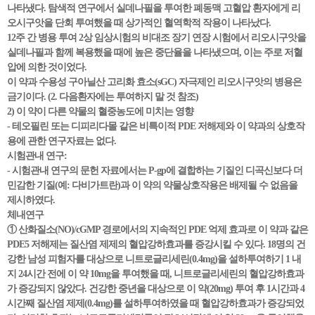
나타냈다. 탐색적 연구에서 실데나필을 투여한 폐동맥 고혈압 환자에게 리
오시구앗을 단회 투여했을 때 상가적인 혈역학적 작용이 나타났다.
12주 간 병용 투여 2상 임상시험의 비대조 장기 연장 시험에서 리오시구앗을
실데나필과 함께 복용했을 때에 높은 중단율을 나타냈으며, 이는 주로 저혈
압에 의한 것이었다.
이 약과 수용성 구아닐산 고리화 효소(sGC) 자극제인 리오시구앗의 병용은
금기이다. (2. 다음환자에는 투여하지 말 것 참조)
2) 이 약이 다른 약물의 혈중농도에 미치는 영향
- 테오필린 또는 디피리다몰 같은 비특이적 PDE 저해제와 이 약과의 상호작
용에 관한 연구자료는 없다.
시험관내 연구:
- 시험관내 연구의 문헌 자료에서는 P-gp에 결합하는 기질인 디곡신보다 더
민감한 기질(예: 다비가트란)과 이 약의 약물상호작용은 배제될 수 없음을
제시하였다.
체내연구
① 산화질소(NO)/cGMP 경로에서의 지속적인 PDE 억제 효과로 이 약과 같은
PDE5 저해제는 질산염 제제의 혈압강하효과를 증강시킬 수 있다. 18명의 건
강한 남성 피험자를 대상으로 니트로글리세린(0.4mg)을 설하투여하기 1 내
지 24시간 전에 이 약 10mg을 투여했을 때, 니트로글리세린의 혈압강하효과
가 증강되지 않았다. 건강한 중년을 대상으로 이 약(20mg) 투여 후 1시간과 4
시간째 질산염 제제(0.4mg)를 설하투여하였을 때 혈압강하효과가 증강되었