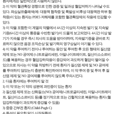
환자에게는 일반적으로 사용하지 않는다.
2) 이 약의 혈관확장 경향으로 인한 경증 및 일과성 혈압저하가 나타날 수도
있다. 좌심실유출폐색(예: 대동맥 협착증 및 특발성 비후성 대동맥판 하부 협
착증)이 있는 환자는 PDE5 저해제를 포함한 혈관확장제의 작용에 민감할 수
있다.
3) 이 약을 포함한 이 계열의 약물에서 4시간 이상의 지속된 발기 및 지속발
기증(6시간 이상의 통증을 수반한 발기)이 드물게 보고되었다. 4시간 이상 발
기가 지속될 경우 즉시 의사의 도움을 받아야하며, 지속발기증을 곧바로 치
료하지 않으면 음경 조직손상 및 발기력의 영구상실이 야기될 수 있다.
4) 이 약을 투여하기 전이나 투여하는 동안 및 투여한 후 모든 형태의 질산염
제제 또는 NO 공여제 (니트로글리세린, 아밀나이트레이트, 질산이소소르비
드)를 복용하는 경우 혈압강하작용이 증강되어 과도하게 혈압이 떨어질 수
있으므로 의사는 이 약을 처방하기 전에 환자가 질산염 제제 및 NO 공여제
를 투여하지 않았는지 충분히 확인하여야 하며, 이 약 투여 중 및 투여 후 질
산염 제제 및 NO 공여제를 투여하지 않도록 주의시킨다.
2. 다음 환자에는 투여하지 말 것
1) 이 약 또는 이 약의 성분에 과민증이 있는 환자
2) 질산염 제제 또는 산화질소(NO) 공여제(니트로글리세린, 아밀나이트레이
트, 질산이소소르비드 등)를 정기적으로 또는 간헐적으로 복용하는 환자 (혈
압강하작용이 과도하게 증강될 수 있음)
3) 중증 간부전 환자 (Child-Pugh C)
4) 투석이 필요한 말기 신장질환자