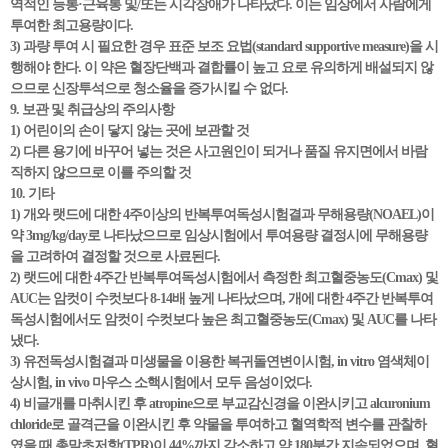
역적인 등통·근육통 및/또는 시각장애가 나타났다. 이는 임상에서 사람에게
투여한 최고용량이다.
3) 과량 투여 시 필요한 경우 표준 보조 요법(standard supportive measure)을 시
행해야 한다. 이 약은 혈장단백과 결합률이 높고 요로 유의하게 배설되지 않
으므로 신장투석으로 청소율을 증가시킬 수 없다.
9. 보관 및 취급상의 주의사항
1) 어린이의 손이 닿지 않는 곳에 보관할 것
2) 다른 용기에 바꾸어 넣는 것은 사고원인이 되거나 품질 유지면에서 바람
직하지 않으므로 이를 주의할 것
10. 기타
1) 개와 랫드에 대한 4주이상의 반복투여독성시험결과 무해용량(NOAEL)이
약 3mg/kg/day로 나타났으므로 임상시험에서 투여용량 결정시에 무해용량
을 고려하여 결정할 것으로 사료된다.
2) 랫드에 대한 4주간 반복투여독성시험에서 측정한 최고혈중농도(Cmax) 및
AUC는 암컷이 수컷보다 8-14배 높게 나타났으며, 개에 대한 4주간 반복투여
독성시험에서도 암컷이 수컷보다 높은 최고혈중농도(Cmax) 및 AUC를 나타
냈다.
3) 유전독성시험결과 미생물을 이용한 복귀돌연변이시험, in vitro 염색체이
상시험, in vivo 마우스 소핵시험에서 모두 음성이었다.
4) 비글개를 마취시킨 후 atropine으로 부교감신경을 이완시키고 alcuronium
chloride로 골격근을 이완시킨 후 약물을 투여하고 혈역학적 변수를 관찰하
였을 때 총말초저항(TPR)이 44%까지 감소하고 약 180분간 지속되었으며, 혈