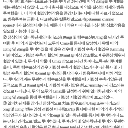
다. 이러한 효과는 니트로글리세린투여 전 24시간에 이 약 20mg을 투여했을
때는 관찰되지 않았다. 그러나 환자를 대상으로 이 약을 질산염 제제와 병용
투여했을 때, 이 약이 혈압강하작용을 증강시키는 지에 대한 자료가 없으므
로 병용투여는 금한다. 니코란딜은 칼륨채널오프너(potassium channel
opener)이자 질산염제제이다. 때문에 이 약은 바데나필과 심각한 상호작용을
일으킬 가능성이 있다.
② 정상인에 알파차단제인 테라조신(10mg) 및 탐수로신(0.4mg)을 단기간 투
여한 후 이 약과 알파차단제 모두의 Cmax를 동시에 달성하기 위해 이 약
10mg 및 20mg을 투여하였을 때 많은 경우에 기립성 수축기 혈압은 85mmHg
미만이었고, 기립성 수축기 혈압이 30mmHg 이상 감소했으며 유증상 체위저
혈압이 있었다. 두가지 약물이 Cmax 상으로 6시간 차이나도록 분리투여했
을 때, 특히 탐수로신의 경우 기립성 수축기 혈압 감소가 나타난 환자 및 기
립성 수축기 혈압이 85mmHg 미만인 환자의 수가 병용투여시에 비해 적었
다. 투여간격과는 무관하게 탐수로신을 투여했을 때 기립성 수축기압은 평
균적으로 최고 8mmHg까지, 기립성 이완기압은 최고 7mmHg까지 감소되는
것으로 나타났다. 두 약 모두의 Cmax를 달성하기 위해 알파차단제와 이 약
10mg 및 20mg을 함께 투여했을 때 기립성 저혈압 증상이 보고되었다.
③ 알파차단제를 장기간 안정적으로 치료(탐수로신 0.4mg 또는 테라조신
5mg 및 10mg) 받는 양성 전립선 비대증(BPH) 환자에 대한 이 약의 추가적인
임상연구가 실시되었다. 이 약(5mg) 및 알파차단제를 동시에 투여하거나 또
는 6시간 간격으로 별도 투여하였다. 투여간격 및 알파차단제 투여와 무관하
게 기립성 수축기 혈압은 평균 최대 6mmHg까지 감소했으며 기립성 이완기