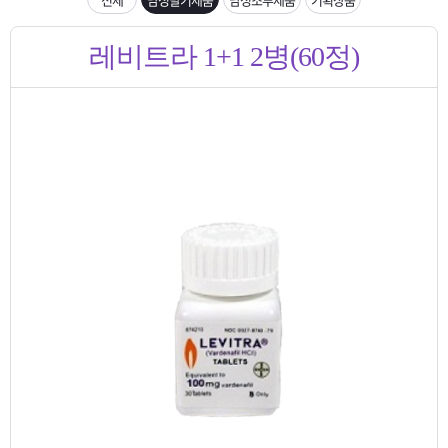
은?
구
꼴
섹
입금확인이 안되는 상황을 대비해 꼭 입금후 고객센터 연락바랍니다.
레비트라 1+1 2병(60정)
매
사
스
고
[2026구정 연휴]설 연휴 배송 및 휴무 안내
노
객
마
하
센
이
주
우
터
페
문
이
조
지
회