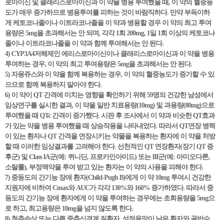
로마이신 및 클래리스로마이신과 이 약을 병용 투여했을 때, 이 약의 혈중농
도가 매우 증가하므로 병용투여를 피하는 것이 바람직하다. 만약 부득이하
게 케토코나졸이나 이트라코나졸을 이 약과 병용할 경우 이 약의 최고 투여
용량은 5mg을 초과해서는 안 되며, 각각 1회 200mg, 1일 1회 이상의 케토코나
졸이나 이트라코나졸을 이 약과 함께 투여해서는 안 된다.
4) CYP3A4저해제인 에리스로마이신이나 클래리스로마이신과 이 약을 병용
투여하는 경우, 이 약의 최고 투여용량은 5mg을 초과해서는 안 된다.
5) 자몽쥬스와 이 약을 함께 복용하는 경우, 이 약의 혈중농도가 증가할 수 있
으므로 함께 복용하지 말아야 한다.
6) 이 약이 QT 간격에 미치는 영향을 확인하기 위해 59명의 건강한 남성에서
임상연구를 실시한 결과, 이 약을 일반 치료용량(10mg) 및 과용량(80mg)으로
투여했을 때 QTc 간격이 증가했다. 시판 후 조사에서 이 약과 비슷한 QT효과
가 있는 약을 병용 투여했을 때 상승작용을 나타내었다. 따라서 QT연장 병력
이 있는 환자나 QT 간격을 연장시키는 약물을 복용하는 환자에 이 약을 처방
할 때 이러한 임상결과를 고려해야 한다. 선천적인 QT 연장환자(장기 QT 증
후군) 및 Class IA군(예: 퀴니딘, 프로카인아미드) 또는 III군(예: 아미오다론,
소탈롤), 부정맥약을 투여 받고 있는 환자는 이 약의 사용을 피해야 한다.
7) 중등도의 간기능 장애 환자(Child-Pugh B)에게 이 약 10mg 투여시 건강한
지원자에 비하여 Cmax와 AUC가 각각 130%와 160% 증가하였다. 따라서 중
등도의 간기능 장애 환자에게 이 약을 투여하는 경우에는 초회용량을 5mg으
로 하고, 최고용량은 10mg을 넘지 않도록 한다.
8) 척추손상 또는 다른 중추신경계 질환자, 성적욕망이 낮은 환자와 골반수