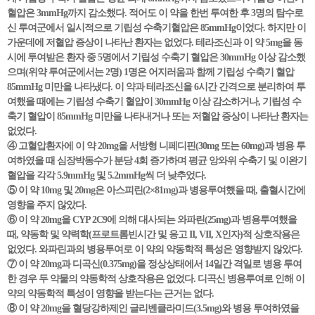
혈압은 3mmHg까지 감소했다. 적어도 이 약을 한번 투여한 후 3명의 탐수로
신 투여군에서 일시적으로 기립성 수축기혈압은 85mmHg이었다. 하지만 이
가운데에 저혈압 증상이 나타난 환자는 없었다. 테라조신과 이 약 5mg을 동
시에 투여받은 환자 중 5명에서 기립성 수축기 혈압은 30mmHg 이상 감소했
으며(위약 투여군에서는 2명) 1명은 어지러움과 함께 기립성 수축기 혈압
85mmHg 미만을 나타냈다. 이 약과 테라조신을 6시간 간격으로 분리하여 투
여했을 때에는 기립성 수축기 혈압이 30mmHg 이상 감소하거나, 기립성 수
축기 혈압이 85mmHg 미만을 나타내거나 또는 저혈압 증상이 나타난 환자는
없었다.
④ 고혈압환자에 이 약 20mg을 서방형 니페디핀(30mg 또는 60mg)과 병용 투
여하였을 때 심장박동수가 분당 4회 증가하며 평균 앙와위 수축기 및 이완기
혈압을 각각 5.9mmHg 및 5.2mmHg씩 더 낮추었다.
⑤ 이 약 10mg 및 20mg은 아스피린(2×81mg)과 병용투여했을 때, 출혈시간에
영향을 주지 않았다.
⑥ 이 약 20mg을 CYP 2C9에 의해 대사되는 와파린(25mg)과 병용투여했을
때, 약동학 및 약력학(프로트롬빈시간 및 응고 II, VII, X인자)적 상호작용은
없었다. 와파린과의 병용투여로 이 약의 약동학적 특성은 영향받지 않았다.
⑦ 이 약 20mg과 디곡신(0.375mg)을 정상상태에서 14일간 격일로 병용 투여
한 경우 두 약물의 약동학적 상호작용은 없었다. 디곡신 병용투여로 인해 이
약의 약동학적 특성이 영향을 받는다는 근거는 없다.
⑧ 이 약 20mg을 혈당강하제인 글리벤클라미드(3.5mg)와 병용 투여하였을