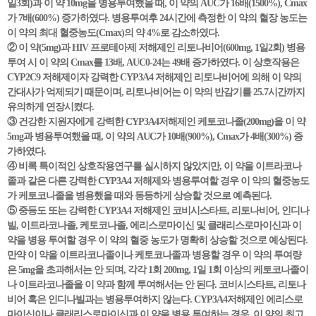
일3회)과 이 약 10mg을 병용투여했을 때, 이 약의 AUC가 16배(1500%), Cmax
가 7배(600%) 증가하였다. 병용투여후 24시간에 측정한 이 약의 혈장 농도는
이 약의 최대 혈중농도(Cmax)의 약 4%로 감소하였다.
② 이 약(5mg)과 HIV 프로테아제 저해제인 리토나비어(600mg, 1일2회) 병용
투여 시 이 약의 Cmax를 13배, AUC0-24는 49배 증가하였다. 이 상호작용은
CYP2C9 저해제이자 강력한 CYP3A4 저해제인 리토나비어에 의해 이 약의
간대사가 억제되기 때문이며, 리토나비어는 이 약의 반감기를 25.7시간까지
유의하게 연장시켰다.
③ 건강한 지원자에게 강력한 CYP3A4저해제인 케토코나졸(200mg)을 이 약
5mg과 병용투여했을 때, 이 약의 AUC가 10배(900%), Cmax가 4배(300%) 증
가하였다.
④ 비록 특이적인 상호작용연구를 실시하지 않았지만, 이 약을 이트라코나
졸과 같은 다른 강력한 CYP3A4 저해제와 병용투여할 경우 이 약의 혈중농도
가 케토코나졸을 병용했을 때와 동등하게 상승할 것으로 예측된다.
⑤ 중등도 또는 강력한 CYP3A4 저해제인 코비시스타트, 리토나비어, 인디나
빌, 이트라코나졸, 케토코나졸, 에리스로마이신 및 클래리스로마이신과 이
약을 병용 투여할 경우 이 약의 혈중 농도가 명확히 상승할 것으로 예상된다.
만약 이 약을 이트라코나졸이나 케토코나졸과 병용할 경우 이 약의 투여량
은 5mg을 초과해서는 안 되며, 각각 1회 200mg, 1일 1회 이상의 케토코나졸이
나 이트라코나졸을 이 약과 함께 투여해서는 안 된다. 코비시스타트, 리토나
비어 혹은 인디나빌과는 병용투여하지 않는다. CYP3A4저해제인 에리스로
마이신이나 클래리스로마이신과 이 약을 병용 투여하는 경우, 이 약의 최고