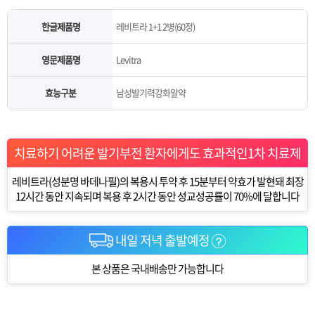
한글제품명
레비트라 1+1 2병(60정)
영문제품명
Levitra
효능구분
남성발기력강화알약
치료하기 어려운 발기부전 환자에게도 효과적인1차 치료제
레비트라(성분명 바데나필)의 복용시 투약 후 15분부터 약효가 발현돼 최장
12시간 동안 지속되며 복용 후 2시간 동안 성교성공률이 70%에 달합니다
내일 저녁 출발예정
본 상품은 국내배송만 가능합니다