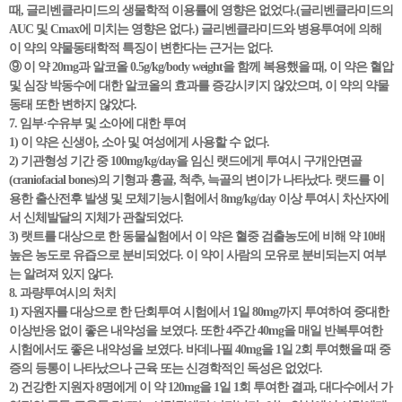
때, 글리벤클라미드의 생물학적 이용률에 영향은 없었다.(글리벤클라미드의
AUC 및 Cmax에 미치는 영향은 없다.) 글리벤클라미드와 병용투여에 의해
이 약의 약물동태학적 특징이 변한다는 근거는 없다.
⑨ 이 약 20mg과 알코올 0.5g/kg/body weight을 함께 복용했을 때, 이 약은 혈압
및 심장 박동수에 대한 알코올의 효과를 증강시키지 않았으며, 이 약의 약물
동태 또한 변하지 않았다.
7. 임부·수유부 및 소아에 대한 투여
1) 이 약은 신생아, 소아 및 여성에게 사용할 수 없다.
2) 기관형성 기간 중 100mg/kg/day을 임신 랫드에게 투여시 구개안면골
(craniofacial bones)의 기형과 흉골, 척추, 늑골의 변이가 나타났다. 랫드를 이
용한 출산전후 발생 및 모체기능시험에서 8mg/kg/day 이상 투여시 차산자에
서 신체발달의 지체가 관찰되었다.
3) 랫트를 대상으로 한 동물실험에서 이 약은 혈중 검출농도에 비해 약 10배
높은 농도로 유즙으로 분비되었다. 이 약이 사람의 모유로 분비되는지 여부
는 알려져 있지 않다.
8. 과량투여시의 처치
1) 자원자를 대상으로 한 단회투여 시험에서 1일 80mg까지 투여하여 중대한
이상반응 없이 좋은 내약성을 보였다. 또한 4주간 40mg을 매일 반복투여한
시험에서도 좋은 내약성을 보였다. 바데나필 40mg을 1일 2회 투여했을 때 중
증의 등통이 나타났으나 근육 또는 신경학적인 독성은 없었다.
2) 건강한 지원자 8명에게 이 약 120mg을 1일 1회 투여한 결과, 대다수에서 가