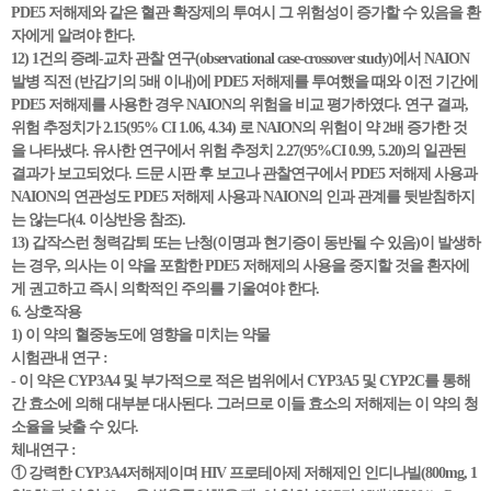
PDE5 저해제와 같은 혈관 확장제의 투여시 그 위험성이 증가할 수 있음을 환
자에게 알려야 한다.
12) 1건의 증례-교차 관찰 연구(observational case-crossover study)에서 NAION
발병 직전 (반감기의 5배 이내)에 PDE5 저해제를 투여했을 때와 이전 기간에
PDE5 저해제를 사용한 경우 NAION의 위험을 비교 평가하였다. 연구 결과,
위험 추정치가 2.15(95% CI 1.06, 4.34) 로 NAION의 위험이 약 2배 증가한 것
을 나타냈다. 유사한 연구에서 위험 추정치 2.27(95%CI 0.99, 5.20)의 일관된
결과가 보고되었다. 드문 시판 후 보고나 관찰연구에서 PDE5 저해제 사용과
NAION의 연관성도 PDE5 저해제 사용과 NAION의 인과 관계를 뒷받침하지
는 않는다(4. 이상반응 참조).
13) 갑작스런 청력감퇴 또는 난청(이명과 현기증이 동반될 수 있음)이 발생하
는 경우, 의사는 이 약을 포함한 PDE5 저해제의 사용을 중지할 것을 환자에
게 권고하고 즉시 의학적인 주의를 기울여야 한다.
6. 상호작용
1) 이 약의 혈중농도에 영향을 미치는 약물
시험관내 연구 :
- 이 약은 CYP3A4 및 부가적으로 적은 범위에서 CYP3A5 및 CYP2C를 통해
간 효소에 의해 대부분 대사된다. 그러므로 이들 효소의 저해제는 이 약의 청
소율을 낮출 수 있다.
체내연구 :
① 강력한 CYP3A4저해제이며 HIV 프로테아제 저해제인 인디나빌(800mg, 1