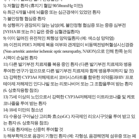
5) 저혈압 환자 (휴지기 혈압 90/50mmHg 미만)
6) 최근 6개월 내에 뇌졸중 또는 심근경색이 있었던 환자
7) 불안정형 협심증 환자
8) 성행위가 권장되지 않는 남성(예, 불안정형 협심증 또는 중증 심부전
[NYHA III 또는 IV] 같은 중증 심혈관질환자)
9) 이미 알려진 유전적인 퇴행성 망막질환자 (예: 색소성 망막염)
10) 이전의 PDE5 저해제 복용 여부와 관계없이 비동맥전방허혈성시신경증
(Non-arteritic anterior ischemic optic neuropathy, NAION)으로 인해 한쪽 눈의
시력이 손실된 환자
11) 다른 발기부전 치료제를 복용 중인 환자 (다른 발기부전 치료제와 병용
투여한 연구가 없으므로 다른 발기부전 치료제와 함께 병용투여하지 말 것)
12) 강력한 CYP3A4 저해제로서 코비시스타트를 함유한 의약품과HIV 프로
테아제 저해제인 인디나빌 또는 리토나비어 또는 그 조합을투여 받는 환자
(6. 상호작용항 참조)
13) 75세 이상의 노인으로서 강력한 CYP3A4저해제인 이트라코나졸 및 케토
코나졸을 투여 받는 환자
14) 18세 미만의 청소년
15) 수용성 구아닐산 고리화 효소(sGC) 자극제인 리오시구앗을 투여 받고 있
는 환자 (6. 상호작용 참조)
3. 다음 환자에는 신중히 투여할 것
1) 해부학적으로 음경이 기형인 환자 (예: 각형성, 음경해면체 섬유증 또는 페