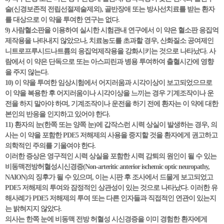
술(신경보존적 전립선절제술제외), 골반장애 또는 방사선치료를 받는 환자
를 대상으로 이 약을 투여한 연구는 없다.
9) 사람혈소판을 이용하여 실시한 시험관내 연구에서 이 약은 혈소판 응집억
제작용을 나타내지 않았으나, 치료농도를 초과할 경우, 산화질소 공여제인
니트로프루시드나트륨의 응집억제작용을 강화시키는 것으로 나타났다. 사
람에서 이 약은 단독으로 또는 아스피린과 병용 투여하여 출혈시간에 영향
을 주지 않는다.
10) 이 약을 투여한 임상시험에서 어지러움과 시각이상이 보고되었으므로
이 약을 복용한 후 어지러움이나 시각이상을 느끼는 경우 기계조작이나 운
전을 하지 말아야 하며, 기계조작이나 운전을 하기 전에 환자는 이 약에 대한
본인의 반응을 인지하고 있어야 한다.
11) 환자의 눈(한쪽 또는 양쪽 눈)에 갑작스런 시력 상실이 발생하는 경우, 의
사는 이 약을 포함한 PDE5 저해제의 사용을 중지할 것을 환자에게 권고하고
의학적인 주의를 기울여야 한다.
이러한 증상은 영구적인 시력 상실을 포함한 시력 감퇴의 원인이 될 수 있는
비동맥전방허혈성시신경증(Non-arteritic anterior ischemic optic neuropathy,
NAION)의 징후가 될 수 있으며, 이는 시판 후 조사에서 드물게 보고되었고
PDE5 저해제의 투여와 잠정적인 상관성이 있는 것으로 나타났다. 이러한 유
해사례가 PDE5 저해제의 투여 또는 다른 인자들과 직접적인 연관이 있는지
는 밝혀지지 않았다.
의사는 한쪽 눈에 비동맥 전방 허혈성 시신경증을 이미 경험한 환자에게