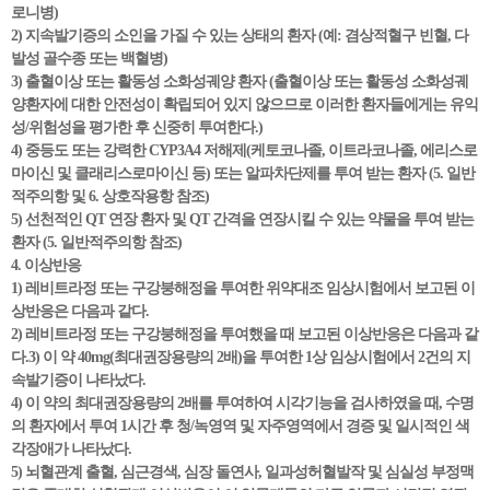
로니병)
2) 지속발기증의 소인을 가질 수 있는 상태의 환자 (예: 겸상적혈구 빈혈, 다
발성 골수종 또는 백혈병)
3) 출혈이상 또는 활동성 소화성궤양 환자 (출혈이상 또는 활동성 소화성궤
양환자에 대한 안전성이 확립되어 있지 않으므로 이러한 환자들에게는 유익
성/위험성을 평가한 후 신중히 투여한다.)
4) 중등도 또는 강력한 CYP3A4 저해제(케토코나졸, 이트라코나졸, 에리스로
마이신 및 클래리스로마이신 등) 또는 알파차단제를 투여 받는 환자 (5. 일반
적주의항 및 6. 상호작용항 참조)
5) 선천적인 QT 연장 환자 및 QT 간격을 연장시킬 수 있는 약물을 투여 받는
환자 (5. 일반적주의항 참조)
4. 이상반응
1) 레비트라정 또는 구강붕해정을 투여한 위약대조 임상시험에서 보고된 이
상반응은 다음과 같다.
2) 레비트라정 또는 구강붕해정을 투여했을 때 보고된 이상반응은 다음과 같
다.3) 이 약 40mg(최대권장용량의 2배)을 투여한 1상 임상시험에서 2건의 지
속발기증이 나타났다.
4) 이 약의 최대권장용량의 2배를 투여하여 시각기능을 검사하였을 때, 수명
의 환자에서 투여 1시간 후 청/녹영역 및 자주영역에서 경증 및 일시적인 색
각장애가 나타났다.
5) 뇌혈관계 출혈, 심근경색, 심장 돌연사, 일과성허혈발작 및 심실성 부정맥