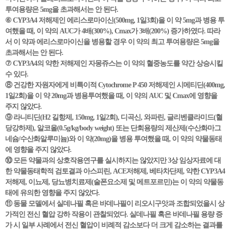
투여용량은 5mg을 초과해서는 안 된다.
⑥ CYP3A4 저해제인 에리스로마이신(500mg, 1일3회)을 이 약 5mg과 병용 투
여했을 때, 이 약의 AUC가 4배(300%), Cmax가 3배(200%) 증가하였다. 따라
서 이 약과 에리스로마이신을 병용할 경우 이 약의 최고 투여용량은 5mg을
초과해서는 안 된다.
⑦ CYP3A4의 약한 저해제인 자몽쥬스는 이 약의 혈중농도를 약간 상승시킬
수 있다.
⑧ 건강한 자원자에게 비특이적 Cytochrome P 450 저해제인 시메티딘(400mg,
1일2회)을 이 약 20mg과 병용투여했을 때, 이 약의 AUC 및 Cmax에 영향을
주지 않았다.
⑨ 라니티딘(H2 길항제, 150mg, 1일2회), 디곡신, 와파린, 글리벤클라미드(혈
당강하제), 알코올(0.5g/kg/body weight) 또는 단회용량의 제산제(수산화마그
네슘/수산화알루미늄)와 이 약(20mg)을 병용 투여했을 때, 이 약의 약물동태
에 영향을 주지 않았다.
⑩ 모든 약물과의 상호작용연구를 실시하지는 않았지만 3상 임상자료에 대
한 약물동태학적 검토결과 아스피린, ACE저해제, 베타차단제, 약한 CYP3A4
저해제, 이뇨제, 당뇨병치료제(술폰요소제 및 메트포르민)는 이 약의 약물동
태에 유의한 영향을 주지 않았다.
⑪ 동물 모델에서 실데나필 혹은 바데나필이 리오시구앗과 조합되었을시 상
가적인 전신 혈압 강하 작용이 관찰되었다. 실데나필 혹은 바데나필 용량 증
가 시 일부 사례에서 전신 혈압이 비례적 감소보다 더 크게 감소하는 결과를