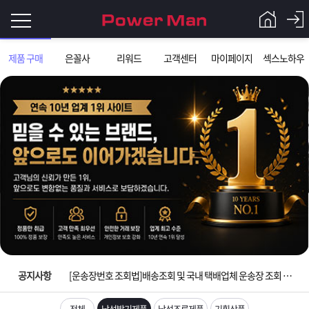
로
제품 구매
은꼴사
리워드
고객센터
마이페이지
섹스노하우
그
로
그
인
인
회
이
원
가
필
입
Q&A
입금확인이 안되는 상황을 대비해 꼭 입금후 고객센터 연락바랍니다.
요
파
[2026구정 연휴]설 연휴 배송 및 휴무 안내
합
워
제
[운송장번호 조회법]배송조회 및 국내 택배업체 운송장 조회 하는법
니
맨
품
은
다.
공지사항
[ios앱 오픈]아이폰 고객 앱설치 가능합니다.
[무인택배함 이용 안내] 집 밖에 주소로 택배 받기
전체
남성발기제품
남성조루제품
기획상품