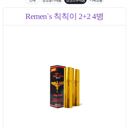
은?
구
꼴
섹
[무인택배함 이용 안내] 집 밖에 주소로 택배 받기
Remen`s 칙칙이 2+2 4병
매
사
스
고
입금확인이 안되는 상황을 대비해 꼭 입금후 고객센터 연락바랍니다.
노
객
마
[2026구정 연휴]설 연휴 배송 및 휴무 안내
하
센
이
주
우
터
페
문
이
조
지
회