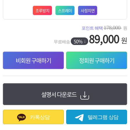
조루방지
스프레이
사정지연
178,000
포인트 해택
원
89,000
원
50%
무료배송
비회원 구매하기
정회원 구매하기
설명서 다운로드
카톡상담
텔레그램 상담