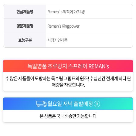
한글제품명
Remen`s 칙칙이 2+2 4병
영문제품명
Reman's King power
효능구분
사정지연제품
독일명품 조루방지 스프레이 REMAN's
수 많은 제품들이 모방하는 독수림 그림표의 원조! 수십년간 전세계 최다 판
매량을 자랑합니다.
월요일 저녁 출발예정
본 상품은 국내배송만 가능합니다