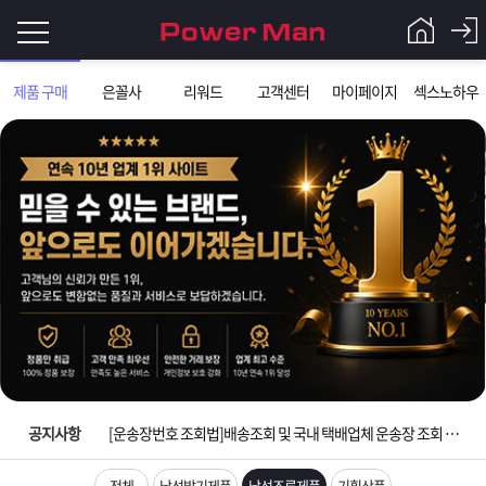
로
제품 구매
은꼴사
리워드
고객센터
마이페이지
섹스노하우
그
로
그
인
인
회
이
원
가
필
입
Q&A
요
파
입금확인이 안되는 상황을 대비해 꼭 입금후 고객센터 연락바랍니다.
합
워
제
[2026구정 연휴]설 연휴 배송 및 휴무 안내
니
맨
품
은
다.
공지사항
[운송장번호 조회법]배송조회 및 국내 택배업체 운송장 조회 하는법
[ios앱 오픈]아이폰 고객 앱설치 가능합니다.
전체
남성발기제품
남성조루제품
기획상품