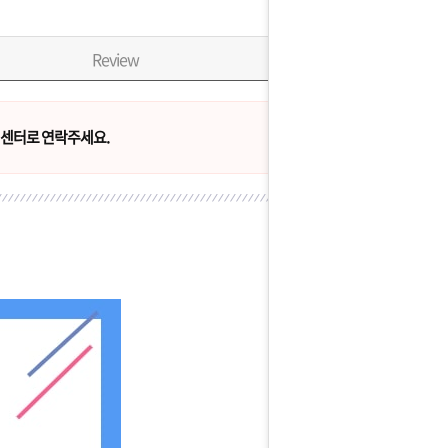
Review
센터로 연락주세요.