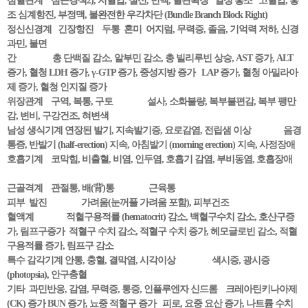
심혈관계 심근경색2), 저혈압, 실신, 빈맥, 혈관확장 열성 홍조 고혈압, 홍
조 심계항진, 부정맥, 불완전한 우각차단 (Bundle Branch Block Right)
정신신경계 긴장항진 두통 혼미 어지럼, 무력증, 졸음, 기억력 저하, 신경
과민, 불면
간 총 단백질 감소, 알부민 감소, 총 빌리루빈 상승, AST 증가, ALT
증가, 혈청 LDH 증가, γ-GTP 증가, 중성지방 증가 LAP 증가, 혈청 아밀라아
제 증가, 혈청 인지질 증가
위장관계 구역, 복통, 구토 설사, 소화불량, 복부불편감, 복부 팽만
감, 변비, 구강건조, 혀변색
남성 생식기계 연장된 발기, 지속발기증, 요로감염, 전립샘 이상 음경
통증, 반발기 (half-erection) 지속, 아침발기 (morning erection) 지속, 사정장애
호흡기계 코막힘, 비출혈, 비염, 인두염, 호흡기 감염, 부비동염, 호흡장애
근골격계 관절통, 배(背)통 근육통
피부 발진 가려움(눈꺼풀 가려움 포함), 피부건조
혈액계 적혈구용적률 (hematocrit) 감소, 백혈구수치 감소, 호산구증
가, 림프구증가 적혈구 수치 감소, 적혈구 수치 증가, 헤모글로빈 감소, 적혈
구용적률 증가, 림프구 감소
특수 감각기계 안통, 충혈, 결막염, 시각이상 색시증, 광시증
(photopsia), 안구충혈
기타 과민반응, 감염, 무력증, 통증, 인플루엔자 신드롬 크레아틴키나아제
(CK) 증가 BUN 증가, 뇨중 적혈구 증가 피로, 요중 요산 증가, 나트륨 수치