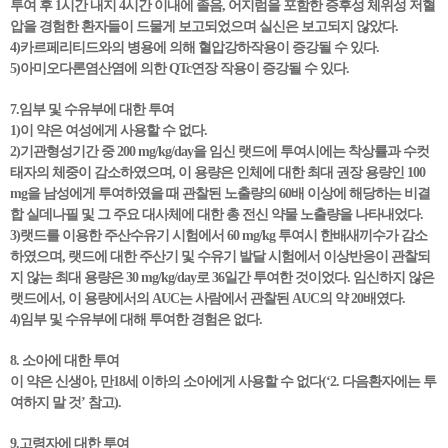
투여 후 1시간 내지 4시간 이내에 졸음, 어지럼을 포함한 증후성 체위성 저혈
압을 경험한 환자들이 드물게 보고되었으며 실신은 보고되지 않았다.
4)카르페리티드와의 병용에 의해 혈압강하작용이 증강될 수 있다.
5)아미오다론염산염에 의한 QTc연장 작용이 증강될 수 있다.
7.임부 및 수유부에 대한 투여
1)이 약은 여성에게 사용할 수 없다.
2)기관형성기간 중 200 mg/kg/day을 임신 랫드에 투여시에는 착상률과 수컷
태자의 체중이 감소하였으며, 이 용량은 인체에 대한 최대 권장 용량인 100
mg을 남성에게 투여하였을 때 관찰된 노출량의 60배 이상에 해당하는 비결
합 실데나필 및 그 주요 대사체에 대한 총 전신 약물 노출량을 나타내었다.
3)랫드를 이용한 주산수유기 시험에서 60 mg/kg 투여시 한배새끼수가 감소
하였으며, 랫드에 대한 주산기 및 수유기 발달 시험에서 이상반응이 관찰되
지 않는 최대 용량은 30 mg/kg/day로 36일간 투여한 것이었다. 임신하지 않은
랫드에서, 이 용량에서의 AUC는 사람에서 관찰된 AUC의 약 20배였다.
4)임부 및 수유부에 대해 투여한 경험은 없다.
8. 소아에 대한 투여
이 약은 신생아, 만18세 이하의 소아에게 사용할 수 없다(‘2. 다음환자에는 투
여하지 말 것’ 참고).
9.고령자에 대한 투여