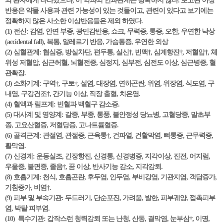
의 환자에게 나타났으나, 이 약과의 인과관계는 명확하지 않다. 보고된 이상
반응은 약물 사용과 관련 가능성이 있는 것들이고, 관련이 있다고 보기에는
정확하지 않은 사소한 이상반응들은 제외 하였다.
(1) 전신: 감염, 안면 부종, 광민감반응, 쇼크, 무력증, 통증, 오한, 우연한 낙상
(accidental fall), 복통, 알레르기 반응, 가슴통증, 우연한 외상
(2) 심혈관계: 협심증, 방실차단, 편두통, 실신†, 빈맥†, 심계항진†, 저혈압†, 체
위성 저혈압, 심근허혈, 뇌혈전증, 심정지, 심부전, 심전도 이상, 심근병증, 혈
관확장.
(3) 소화기계: 구역†, 구토†, 설염, 대장염, 연하곤란, 위염, 위장염, 식도염, 구
내염, 구강건조†, 간기능 이상, 직장 출혈, 치은염.
(4) 혈액과 림프계: 빈혈과 백혈구 감소증.
(5) 대사계 및 영양계: 갈증, 부종, 통풍, 불안정성 당뇨병, 고혈당증, 말초부
종, 고요산혈증, 저혈당증, 고나트륨혈증.
(6) 골격근계: 관절염, 관절증, 근육통†, 건파열, 건활막염, 뼈통증, 근무력증,
활막염.
(7) 신경계: 운동실조, 긴장항진, 신경통, 신경병증, 지각이상, 진전, 어지럼,
우울증, 불면증, 졸음†, 꿈 이상, 반사기능 감소, 지각감퇴.
(8) 호흡기계: 천식, 호흡곤란, 후두염, 인두염, 부비강염, 기관지염, 객담증가,
기침증가, 비염†.
(9) 피부 및 부속기관: 두드러기, 단순포진, 가려움, 발한, 피부궤양, 접촉피부
염, 박탈 피부염.
(10) 특수기관: 갑작스런 청력감퇴 또는 난청, 산동, 결막염, 눈부심†, 이명,