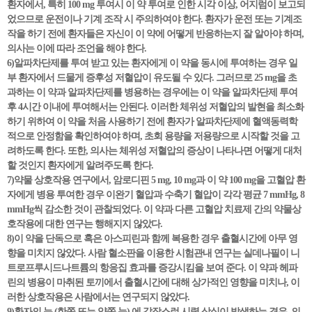
환자에서, 특히 100 mg 투여시 이 약 투여로 인한 시각 이상, 어지럼이 보고되
었으므로 운전이나 기계 조작 시 주의하여야 한다. 환자가 운전 또는 기계조
작을 하기 전에 환자들은 자신이 이 약에 어떻게 반응하는지 잘 알아야 하며,
의사는 이에 따라 조언을 해야 한다.
6)알파차단제를 투여 받고 있는 환자에게 이 약을 동시에 투여하는 경우 일
부 환자에서 드물게 증후성 저혈압이 유도될 수 있다. 그러므로 25 mg을 초
과하는 이 약과 알파차단제를 병용하는 경우에는 이 약을 알파차단제 투여
후 4시간 이내에 투여해서는 안된다. 이러한 체위성 저혈압의 발현을 최소화
하기 위하여 이 약을 처음 사용하기 전에 환자가 알파차단제에 혈액동력학
적으로 안정함을 확인하여야 하며, 초회 용량을 저용량으로 시작할 것을 고
려하도록 한다. 또한, 의사는 체위성 저혈압의 증상이 나타나면 어떻게 대처
할 것인지 환자에게 알려주도록 한다.
7)약물 상호작용 연구에서, 암로디핀 5 mg, 10 mg과 이 약 100 mg을 고혈압 환
자에게 병용 투여한 경우 이완기 혈압과 수축기 혈압이 각각 평균 7 mmHg, 8
mmHg씩 감소한 것이 관찰되었다. 이 약과 다른 고혈압 치료제 간의 약물상
호작용에 대한 연구는 행해지지 않았다.
8)이 약을 단독으로 혹은 아스피린과 함께 복용한 경우 출혈시간에 아무 영
향을 미치지 않았다. 사람 혈소판을 이용한 시험관내 연구는 실데나필이 니
트로프루시드나트륨의 항응집 효과를 증강시킴을 보여 준다. 이 약과 헤파
린의 병용이 마취된 토끼에서 출혈시간에 대해 상가적인 영향을 미치나, 이
러한 상호작용은 사람에서는 연구되지 않았다.
9)환자의 눈 (한쪽 또는 양쪽 눈) 에 갑작스런 시력 상실이 발생하는 경우, 의