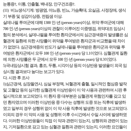
눈통증†, 이통, 안출혈, 백내장, 안구건조증†.
(11) 비뇨생식기계: 방광염, 야뇨증, 빈뇨, 가슴확대, 요실금, 사정장애, 생식
기 부종 및 성감이상증, 전립샘 이상.
실데나필 투여군에 대해 1300 인-년 (person-years)이상, 위약 투여군에 대해
700 인-년 (person-years)이상의 관찰이 이루어진 이중맹검, 위약대조 임상시
험의 분석에서, 실데나필을 투여한 환자군에서의 심근경색증의 발생률은 심
혈관계 질환에 의한 사망률이 위약을 투여받은 환자군과 비교했을 때 차이
가 없었다. 심근경색증의 빈도가 실데나필을 투여받은 환자군과 위약을 투
여받은 환자군에서 모두 100 인-년 (person-years) 당 1.1이었다. 심혈관계 질환
에 의한 사망률은 두 군에서 모두 100 인-년 (person-years) 당 0.3이었다.
5)국내임상시험 결과, 홍조, 두통, 시각이상 등의 이상반응 발생율이 외국 임
상시험 결과보다 높다는 보고가 있다.
다. 시판 후 조사
1)심근경색, 심장돌연사, 심실 부정맥, 뇌혈관계 출혈, 일시적인 협심증 발작
및 고혈압 등의 심각한 심혈관계 이상반응이 이 약 사용과 관련하여 시판 후
일시적으로 보고되었다. 이 환자 중 대부분은 심혈관계 위험인자를 갖고 있
던 환자였으며 이러한 이상반응 중 다수는 성행위 도중 또는 직후에 발생하
였고 일부의 경우 성행위 없이 이 약 사용 직후에 발생한 것으로 보고되었다.
이외의 경우 이 약의 사용 및 성행위 이후 수시간에서 수일 사이에 발생하였
다. 이러한 이상반응들이 직접 이 약과 관련이 있는지, 성행위와 관련이 있는
지, 기저질환으로 갖고 있는 심혈관 질환과 관련이 있는지, 이러한 요인들이