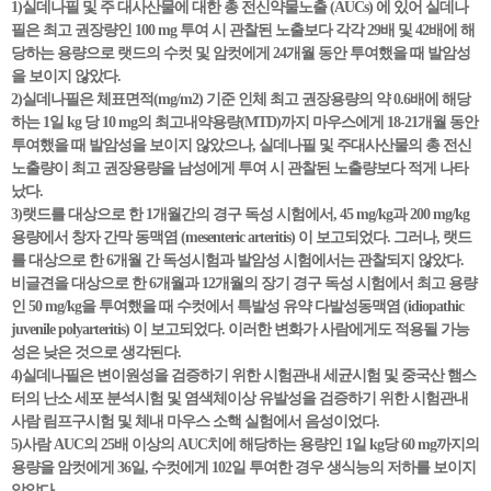
1)실데나필 및 주 대사산물에 대한 총 전신약물노출 (AUCs) 에 있어 실데나
필은 최고 권장량인 100 mg 투여 시 관찰된 노출보다 각각 29배 및 42배에 해
당하는 용량으로 랫드의 수컷 및 암컷에게 24개월 동안 투여했을 때 발암성
을 보이지 않았다.
2)실데나필은 체표면적(mg/m2) 기준 인체 최고 권장용량의 약 0.6배에 해당
하는 1일 kg 당 10 mg의 최고내약용량(MTD)까지 마우스에게 18-21개월 동안
투여했을 때 발암성을 보이지 않았으나, 실데나필 및 주대사산물의 총 전신
노출량이 최고 권장용량을 남성에게 투여 시 관찰된 노출량보다 적게 나타
났다.
3)랫드를 대상으로 한 1개월간의 경구 독성 시험에서, 45 mg/kg과 200 mg/kg
용량에서 창자 간막 동맥염 (mesenteric arteritis) 이 보고되었다. 그러나, 랫드
를 대상으로 한 6개월 간 독성시험과 발암성 시험에서는 관찰되지 않았다.
비글견을 대상으로 한 6개월과 12개월의 장기 경구 독성 시험에서 최고 용량
인 50 mg/kg을 투여했을 때 수컷에서 특발성 유약 다발성동맥염 (idiopathic
juvenile polyarteritis) 이 보고되었다. 이러한 변화가 사람에게도 적용될 가능
성은 낮은 것으로 생각된다.
4)실데나필은 변이원성을 검증하기 위한 시험관내 세균시험 및 중국산 햄스
터의 난소 세포 분석시험 및 염색체이상 유발성을 검증하기 위한 시험관내
사람 림프구시험 및 체내 마우스 소핵 실험에서 음성이었다.
5)사람 AUC의 25배 이상의 AUC치에 해당하는 용량인 1일 kg당 60 mg까지의
용량을 암컷에게 36일, 수컷에게 102일 투여한 경우 생식능의 저하를 보이지
않았다.