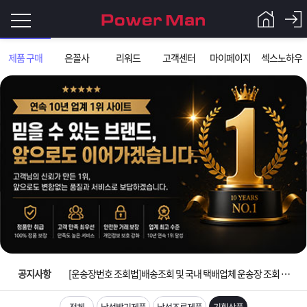
로
제품 구매
은꼴사
리워드
고객센터
마이페이지
섹스노하우
그
로
그
인
인
회
이
원
가
필
입
Q&A
입금확인이 안되는 상황을 대비해 꼭 입금후 고객센터 연락바랍니다.
요
파
[2026구정 연휴]설 연휴 배송 및 휴무 안내
합
워
제
[운송장번호 조회법]배송조회 및 국내 택배업체 운송장 조회 하는법
니
맨
품
은
다.
공지사항
[ios앱 오픈]아이폰 고객 앱설치 가능합니다.
[무인택배함 이용 안내] 집 밖에 주소로 택배 받기
전체
남성발기제품
남성조루제품
기획상품