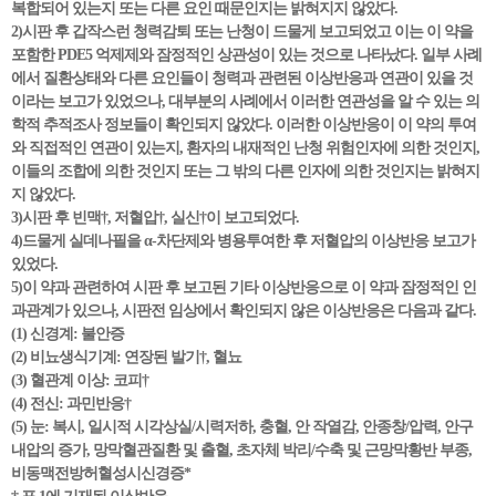
복합되어 있는지 또는 다른 요인 때문인지는 밝혀지지 않았다.
2)시판 후 갑작스런 청력감퇴 또는 난청이 드물게 보고되었고 이는 이 약을
포함한 PDE5 억제제와 잠정적인 상관성이 있는 것으로 나타났다. 일부 사례
에서 질환상태와 다른 요인들이 청력과 관련된 이상반응과 연관이 있을 것
이라는 보고가 있었으나, 대부분의 사례에서 이러한 연관성을 알 수 있는 의
학적 추적조사 정보들이 확인되지 않았다. 이러한 이상반응이 이 약의 투여
와 직접적인 연관이 있는지, 환자의 내재적인 난청 위험인자에 의한 것인지,
이들의 조합에 의한 것인지 또는 그 밖의 다른 인자에 의한 것인지는 밝혀지
지 않았다.
3)시판 후 빈맥†, 저혈압†, 실신†이 보고되었다.
4)드물게 실데나필을 α-차단제와 병용투여한 후 저혈압의 이상반응 보고가
있었다.
5)이 약과 관련하여 시판 후 보고된 기타 이상반응으로 이 약과 잠정적인 인
과관계가 있으나, 시판전 임상에서 확인되지 않은 이상반응은 다음과 같다.
(1) 신경계: 불안증
(2) 비뇨생식기계: 연장된 발기†, 혈뇨
(3) 혈관계 이상: 코피†
(4) 전신: 과민반응†
(5) 눈: 복시, 일시적 시각상실/시력저하, 충혈, 안 작열감, 안종창/압력, 안구
내압의 증가, 망막혈관질환 및 출혈, 초자체 박리/수축 및 근망막황반 부종,
비동맥전방허혈성시신경증*