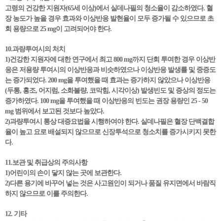
고령의 건강한 지원자(65세 이상)에서 실데나필의 청소율이 감소하였다. 혈
장 농도가 높을 경우 효과와 이상반응 발현율이 모두 증가될 수 있으므로 초
회 용량으로 25 mg이 고려되어야 한다.
10.과량투여시의 처치
1)건강한 지원자에 대한 연구에서 최고 800 mg까지 단회 투여한 경우 이상반
응은 저용량 투여시의 이상반응과 비슷하였으나 이상반응 발생률 및 중증도
는 증가되었다. 200 mg을 투여했을 때 효과는 증가하지 않았으나 이상반응
(두통, 홍조, 어지럼, 소화불량, 코막힘, 시각이상) 발생빈도 및 증상의 정도는
증가하였다. 100 mg을 투여했을 때 이상반응의 빈도는 권장 용량인 25 - 50
mg 범위에서 보고된 것보다 높았다.
2)과량투여시 통상 대증요법을 시행하여야 한다. 실데나필은 혈장 단백결합
율이 높고 요로 배설되지 않으므로 신장투석으로 청소치를 증가시키지 못한
다.
11.보관 및 취급상의 주의사항
1)어린이의 손이 닿지 않는 곳에 보관한다.
2)다른 용기에 바꾸어 넣는 것은 사고원인이 되거나 품질 유지면에서 바람직
하지 않으므로 이를 주의한다.
12. 기타