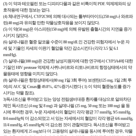
(3) 이 약과 테오필린 또는 디피리다몰과 같은 비특이적 PDE 억제제와의 상
호작용에 대한 정보는 없다.
(4) 체내연구에서, CYP2C9에 의해 대사되는 톨부타마이드(250 mg)나 와르파
린(40 mg)과 유의할 만한 약물상호작용을 보이지 않았다.
(5) 이 약(50 mg)은 아스피린(150 mg)에 의해 유발된 출혈시간의 지연을 증가
시키지 않았다.
(6) 실데나필은 혈중 알코올 수준이 80 mg/dL인 건강한 피험자에서 누운 자
세 및 기울인 자세의 이완기 혈압을 약간 감소시킨다 (각각 3.5 및 6.1
mmHg).
(7) 실데나필(100 mg)은 건강한 남성지원자에 대한 연구에서 CYP3A4에 대한
기질인 HIV protease 억제제 사퀴나비르와 리토나비르의 항정상태에서의 약
물동태에 영향을 미치지 않았다.
(8) 실데나필은 항정상태에서(80 mg 1일 3회 투여) 보센탄(125 mg, 1일 2회 투
여)의 AUC 및 Cmax를 49.8%, 42%증가시켰다 ( 1) 이 약의 혈중농도를 증가
시키는 약물 참조).
3)독사조신을 투여받고 있는 양성 전립샘비대증 환자를 대상으로 알파차단
제인 독사조신 (4 mg 및 8 mg) 과 실데나필 (25 mg, 50 mg 또는 100 mg) 을 동
시에 투여한 경우, 누운 자세에서의 혈압이 각각 평균 7/7 mmHg, 9/5 mmHg,
8/4 mmHg씩 더 감소되었고 서 있는 자세에서의 혈압이 각각 평균 6/6 mmHg,
11/4 mmHg, 4/5 mmHg씩 더 감소된 것이 관찰되었다. 독사조신을 투여받고
있는 환자에게 25 mg보다 더 고용량의 실데나필을 동시에 투여한 경우, 약물