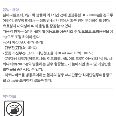
용법 · 용량
실데나필로서, 1일 1회 성행위 약 1시간 전에 권장용량 50 ∼ 100 mg을 경구투
여하며, 경우에 따라서는 성행위 4시간 전에서 30분 전에 투여하여도 된다.
유효성과 내약성에 따라 용량을 증감할 수 있다.
다음의 환자는 실데나필의 혈장농도를 상승시킬 수 있으므로 초회용량을 50
mg으로 조절 하여야 한다.
- 65세 이상(AUC 40 % 증가)
- 간부전(간경화 : 80 %)
- 중증의 신부전(크레아티닌청소율이 30 mL/min 이하 : 100 %)
- CYP3A4 억제제(케토코나졸, 이트라코나졸, 에리트로마이신(182 %) 등, 사
퀴나비르(210 %))와 병용하는 경우 혈중농도가 높아지면 효과 및 이상반응
발현율을 증가시킬 수 있다.
- 리토나비르를 병용투여하는 환자의 경우 48시간동안 최대단일투여용량으
로 25 mg을 초과하지 않도록 한다.
복약정보