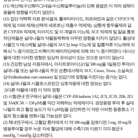
(11) 제산제(수산화마그네슘/수산화알루미늄)의 단회 용법은 이 약의 생체이
용율에 영향을 미치지 않았다.
(12) 집단 약력학 자료 분석결과, 톨부타마이드, 와르파린과 같은 CYP2C9 억
제제 및 SSRI 제제(선택적 세로토닌 재흡수 억제제), 삼환계 항우울제와 같
은 CYP2D6 억제제, 티아지드 및 이 계열의 이뇨제, ACE 억제제 및 칼슘 통로
차단제들은 실데나필의 약물동력학에 아무런 영향을 미치지 않았다. 활성대
사물인 N-데스메틸 실데나필의 AUC는 loop 이뇨제 및 칼륨저류 이뇨제에 의
해 62 % 증가되었고 비특이적 베타차단제에 의해 102 % 증가하였다. 대사산
물에 대한 이러한 영향은 임상적 유의성이 있는 것으로 보이지 않는다.
(13) 건강한 남성 지원자에서, 아지트로마이신(1일 500 mg을 3일동안 투여)이
실데나필 또는 실데나필의 주요 순환대사체의 AUC, Cmax, Tmax, 소실속도
상수(elimination rate constant) 및 반감기에 영향을 미친다는 증거는 없다.
(14) 실데나필과 시클로스포린간 상호작용에 대한 정보는 없다.
2)다른 약물에 대한 이 약의 영향
(1) 시험관내 연구에서 실데나필은 CYP-450 isoform 1A2, 2C9, 2C19, 2D6, 2E1
및 3A4(IC50: > 150 μM)를 약간 저해하는 억제제이다. 권장용량 투여 후 실데
나필의 최고 혈장 농도가 약 1 μM임을 감안하면 이 약은 이러한 동종효소 기
질의 청소율을 변화시킬 가능성은 없다.
(2) 체내연구에서, 고혈압 환자에게 이 약 100 mg을 암로디핀 5 mg, 10 mg과
병용투여할 경우 누운 자세 혈압에 대해 수축기와 이완기 각각 평균 8
mmHg, 7 mmHg 감소하였다.