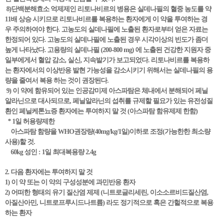
8)단백분해효소 억제제인 리토나비르의 병용은 실데나필의 혈중 농도를 약
11배 상승 시키므로 리토나비르를 복용하는 환자에게 이 약을 투여하는 경
우 주의하여야 한다. 고농도의 실데나필에 노출된 환자로부터 얻은 자료는
한정되어 있다. 고농도의 실데나필에 노출된 경우 시각이상의 빈도가 좀더
높게 나타났다. 고용량의 실데나필 (200-800 mg) 에 노출된 건강한 지원자 중
일부에게서 혈압 감소, 실신, 지속발기가 보고되었다. 리토나비르를 복용하
는 환자에서의 이상반응 발현 가능성을 감소시키기 위해서는 실데나필의 용
량을 줄여서 복용 하는 것이 권장된다.
9) 이 약에 함유되어 있는 인공감미제 아스파탐은 체내에서 분해되어 페닐
알라닌으로 대사되므로, 페닐알라닌의 섭취를 규제할 필요가 있는 유전성질
환인 페닐케톤뇨증 환자에는 투여하지 말 것 (아스파탐 함유제제 한함)
* 1일 허용량제한
아스파탐 함량을 WHO권장량(40mg/kg/1일)이하로 조정(가능한한 최소량
사용)할 것.
60kg 성인 : 1일 최대복용량 2.4g
2. 다음 환자에는 투여하지 말 것
1) 이 약 또는 이 약의 구성성분에 과민반응 환자
2) 어떠한 형태의 유기 질산염 제제 (니트로글리세린, 이소소르비드질산염,
아질산아민, 니트로프루시드나트륨) 라도 정기적으로 혹은 간헐적으로 복용
하는 환자