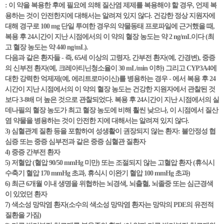
: 이 약을 복용한 후에 필요에 의해 질산염 제제를 복용해야 할 경우, 언제 복
용하는 것이 안전한지에 대해서는 알려져 있지 않다. 건강한 정상 지원자에
대해 경구로 100 mg 단일 투여한 경우의 약물동태 프로파일에 근거했을 때,
복용 후 24시간이 지난 시점에서의 이 약의 혈장 농도는 약 2 ng/mL이다 (최
고 혈장 농도는 약 440 ng/mL).
다음과 같은 환자들 - 즉, 65세 이상의 고령자, 간부전 환자(예, 간경변), 중증
의 신부전 환자(예, 크레아티닌청소율이 30 mL/min 이하) 그리고 CYP3A4에
대한 강력한 억제제(예, 에리트로마이신)를 병용하는 경우 - 에서 복용 후 24
시간이 지난 시점에서의 이 약의 혈장 농도는 건강한 지원자에서 관찰된 것
보다 3-8배 더 높은 것으로 관찰되었다. 복용 후 24시간이 지난 시점에서의 실
데나필의 혈장 농도가 최고 혈장 농도에 비해 훨씬 낮으나, 이 시점에서 질산
염 약물을 병용하는 것이 안전한 지에 대해서는 알려져 있지 않다.
3) 심혈관계 질환 등을 포함하여 성생활이 권장되지 않는 환자: 불안정성 협
심증 또는 중증 심부전과 같은 중증 심혈관 질환자
4) 중증 간부전 환자
5) 저혈압 (혈압 90/50 mmHg 미만) 또는 조절되지 않는 고혈압 환자 (휴식시
수축기 혈압 170 mmHg 초과, 휴식시 이완기 혈압 100 mmHg 초과)
6) 최근 6개월 이내 생명을 위협하는 뇌경색, 뇌출혈, 뇌졸중 또는 심근경색
이 있었던 환자
7) 색소성 망막염 환자(소수의 색소성 망막염 환자는 망막의 PDE의 유전적
질환을 가짐)