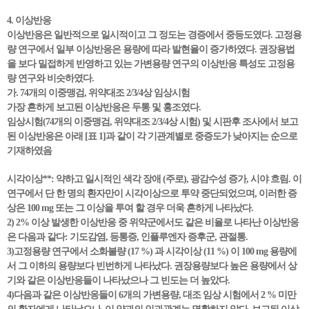
4. 이상반응
이상반응은 일반적으로 일시적이고 그 정도는 경증에서 중등도였다. 고정용
량 연구에서 일부 이상반응은 용량에 따라 발현율이 증가하였다. 권장용법
을 보다 밀접하게 반영하고 있는 가변용량 연구의 이상반응 특성도 고정용
량 연구와 비슷하였다.
가. 74개의 이중맹검, 위약대조 2/3/4상 임상시험
가장 흔하게 보고된 이상반응은 두통 및 홍조였다.
임상시험(74개의 이중맹검, 위약대조 2/3/4상 시험) 및 시판후 조사에서 보고
된 이상반응은 아래 [표 1]과 같이 각 기관계별로 중증도가 낮아지는 순으로
기재하였음
시각이상**: 약하고 일시적인 색각 장애 (주로), 광감수성 증가, 시야 흐림. 이
연구에서 단 한 명의 환자만이 시각이상으로 투약 중단되었으며, 이러한 증
상은 100 mg 또는 그 이상을 투여 할 경우 더욱 흔하게 나타났다.
2) 2% 이상 발생한 이상반응 중 위약군에서도 같은 비율로 나타난 이상반응
은 다음과 같다: 기도감염, 등통증, 인플루엔자 증후군, 관절통.
3)고정용량 연구에서 소화불량 (17 %) 과 시각이상 (11 %) 이 100 mg 용량에
서 그 이하의 용량보다 빈번하게 나타났다. 권장용량보다 높은 용량에서 상
기와 같은 이상반응들이 나타났으나 그 빈도는 더 높았다.
4)다음과 같은 이상반응들이 6개의 가변용량, 대조 임상 시험에서 2 % 미만