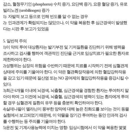
감소, 혈청무기인 (phosphorus) 수치 증가, 요단백 증가, 요중 혈당 증가, 유로
빌리노겐 (urobilinogen) 증가
1): 자발적 보고 등으로 인해 빈도를 알 수 없는 경우
2): 인과관계가 확립되지는 않았으나, 이 약을 복용한 후 심근경색이 발생했
다는 시판 후 보고가 있었음
5. 일반적 주의
1)이 약의 투여 대상환자는 발기부전 및 기저질환을 진단하기 위해 병력을
조사하고 검사를 행하여 객관적인 진단을 근거로 임상치료가 필요한 환자로
제한하여야 한다.
2)성행위는 심장의 위험을 수반하기 때문에 치료를 시작하기 전에 심혈관계
상태에 주의를 기울여야 한다. 이 약은 혈관확장작용에 의한 혈압강하작용
을 갖고 있기 때문에 질산염 또는 NO 공여제의 혈압강하작용을 증강시킬 수
있다.
3)최근 6개월 이내에 뇌경색, 뇌출혈, 심근경색을 경험한 환자는 투여하지 말
아야 하며 그 이전에 뇌경색, 뇌출혈, 심근경색의 병력이 있는 환자에게 투여
할 경우 심혈관계 질환의 유무 등을 충분히 확인하여야 한다.
4)실데나필이 멜라닌이 풍부한 망막에 대해 높은 친화도를 보이는 것이 동물
실험에서 보고되었기 때문에, 이 약물을 장기간 투여하는 동안 안과적 검사
를 수행하는 등 주의를 기울여야 한다.
5)운전 및 기계사용능력에 미치는 영향: 임상시험에서 이 약을 복용한 몇몇