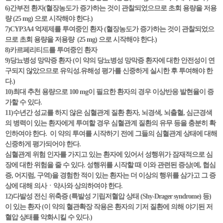
6)간부전 환자(혈장농도가 증가하는 것이 관찰되었으므로 초회 용량을 저용
량 (25 mg) 으로 시작해야 한다.)
7)CYP3A4 억제제를 투여중인 환자 (혈장농도가 증가하는 것이 관찰되었으
므로 초회 용량을 저용량 (25 mg) 으로 시작해야 한다.)
8)카르페리티드를 투여중인 환자
9)당뇨병성 망막증 환자 (이 약의 당뇨병성 망막증 환자에 대한 안전성이 연
구되지 않았으므로 유익성.유해성 평가를 신중하게 실시한 후 투여해야 한
다.)
10)최대 추천 용량으로 100 mg이 필요한 환자의 경우 이상반응 발현율이 증
가할 수 있다.
11)수년간 성교를 하지 않은 심혈관계 질환 환자, 뇌경색, 뇌출혈, 심근경색
의 병력이 있는 환자에게 투여할 경우 심혈관계 질환의 유무 등을 충분히 확
인하여야 한다. 이 약의 투여를 시작하기 전에 그들의 심혈관계 상태에 대해
신중하게 평가되어야 한다.
심혈관계 위험 인자를 가지고 있는 환자에 있어서 성행위가 잠재적으로 심
장에 대한 위험을 줄 수 있다. 성행위를 시작할 때 이와 관련된 증상(예, 협심
증, 어지럼, 구역)을 경험한 적이 있는 환자는 더 이상의 행위를 삼가고 그 증
상에 대해 의사ㆍ약사와 상의하여야 한다.
12)다발성 전신 위축증 (특발성 기립저혈압 상태 (Shy-Drager syndrome) 등)
이 있는 환자 (이 약의 혈관확장 작용은 환자의 기저 질환에 의해 야기된 저
혈압 상태를 악화시킬 수 있다.)