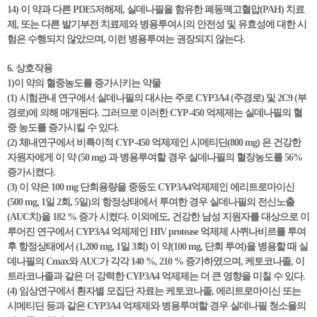
14) 이 약과 다른 PDE5저해제, 실데나필을 함유한 폐동맥고혈압(PAH) 치료
제, 또는 다른 발기부전 치료제와 병용투여시의 안전성 및 유효성에 대한 시
험은 수행되지 않았으며, 이런 병용투여는 권장되지 않는다.
6. 상호작용
1)이 약의 혈중농도를 증가시키는 약물
(1) 시험관내 연구에서 실데나필의 대사는 주로 CYP3A4 (주경로) 및 2C9 (부
경로)에 의해 매개된다. 그러므로 이러한 CYP-450 억제제는 실데나필의 혈
중 농도를 증가시킬 수 있다.
(2) 체내연구에서 비특이적 CYP-450 억제제인 시메티딘(800 mg) 은 건강한
자원자에게 이 약 (50 mg) 과 병용투여할 경우 실데나필의 혈장농도를 56%
증가시켰다.
(3) 이 약은 100 mg 단회용량을 중등도 CYP3A4억제제인 에리트로마이신
(500 mg, 1일 2회, 5일)의 항정상태에서 투여한 경우 실데나필의 전신노출
(AUC치)을 182 % 증가 시켰다. 이외에도, 건강한 남성 지원자를 대상으로 이
루어진 연구에서 CYP3A4 억제제인 HIV protease 억제제 사퀴나비르를 투여
후 항정상태에서 (1,200 mg, 1일 3회) 이 약(100 mg, 단회 투여)을 병용할 때 실
데나필의 Cmax와 AUC가 각각 140 %, 210 % 증가하였으며, 케토코나졸, 이
트라코나졸과 같은 더 강력한 CYP3A4 억제제는 더 큰 영향을 미칠 수 있다.
(4) 임상연구에서 환자별 모집단 자료는 케토코나졸, 에리트로마이신 또는
시메티딘 등과 같은 CYP3A4 억제제와 병용투여할 경우 실데나필 청소율의