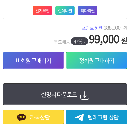
발기부전
실데나필
타다라필
188,000
포인트 해택
원
99,000
원
47%
무료배송
비회원 구매하기
정회원 구매하기
설명서 다운로드
카톡상담
텔레그램 상담