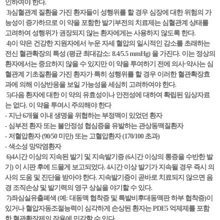
인하여야 한다.
3)심혈관계 질환을 가진 환자들이 성행위를 할 경우 심장에 대한 위험의 가
능성이 증가하므로 이 약을 포함한 발기부전의 치료제는 심혈관계 상태를
고려하여 성행위가 권장되지 않는 환자에게는 사용하지 않도록 한다.
4)이 약은 건강한 지원자에서 누운 자세 혈압의 일시적인 감소를 초래하는
전신 혈관확장의 특성 (평균 최대감소: 8.4/5.5 mmHg) 을 가진다. 이는 정상의
환자에서는 중요하지 않을 수 있지만 이 약을 투여하기 전에 의사·약사는 심
혈관계 기초질환을 가진 환자가 특히 성행위를 할 경우 이러한 혈관확장효
과에 의해 이상반응을 보일 가능성을 세심히 고려하여야 한다.
5)다음 환자에 대한 이 약의 유효성이나 안전성에 대하여 확립된 임상자료
는 없다. 이 약을 투여시 주의해야 한다
- 지난 6개월 이내 생명을 위협하는 부정맥이 있었던 환자
- 심부전 환자 또는 불안정성 협심증을 유발하는 관상동맥질환자
- 저혈압환자 (90/50 미만) 또는 고혈압환자 (170/100 초과)
- 색소성 망막염환자
6)4시간 이상의 지속된 발기 및 지속발기증 (6시간 이상의 통증을 수반한 발
기) 이 시판 후에 드물게 보고되었다. 4시간 이상 발기가 지속될 경우 즉시 의
사의 도움 및 진단을 받아야 한다. 지속발기증이 곧바로 치료되지 않으면 음
경 조직손상 및 발기력의 영구 상실을 야기할 수 있다.
7)좌심실유출폐색 (예: 대동맥 협착증 및 특발비후대동맥판 하부 협착증)이
있거나 혈압자동조절능력이 심각하게 손상된 환자는 PDE5 억제제를 포함
한 혈관확장제의 작용에 민감할 수 있다.