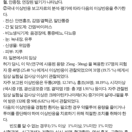
혈, 안종창, 연장된 발기가 나타났다.
②국내 이상반응 보고자료의 분석-평가에 따라 다음의 이상반응을 추가한
다.
- 전신: 안면홍조, 감염/결핵균, 말단통증
- 간 및 담도계: 간염/바이러스
- 비뇨생식기계: 음경장애, 통증배뇨, 다뇨증
- 눈: 녹내장, 유루
- 신생물: 위암종
- 피부: 지루
라. 일본에서의 임상
허가 당시, 이 약 (연구에 사용된 용량: 25mg - 50mg) 을 복용한 157명의 피험
자 중 40명 (25.48 %) 에게서 이상반응이 관찰되었으며 31명 (19.75 %) 에게서
임상 실험실 검사상 이상이 관찰되었다.
자주 보고된 이상반응은 두통(20명; 12.74%), 홍조(16명; 10.19%), 시각이상
(색시증 1명, 광선공포증 1명, 결막염 1명: 총 3명 1.91%) 등이다. 자주 관찰된
임상 실험실 검사상 이상은 크레아틴키나아제(CK) 증가이며 실데나필을 투
여 받은 132례 중 9례 (6.82%) 에서 관찰되었다.
다음의 이상반응을 경험한 환자는 필요한 경우 약물투여 용량을 줄이거나
투여를 중단해야 하며 이상반응을 치료하기 위해 적절한 조치를 취해야 한
다.
빈도를 알 수 없는 경우1) 5% 이상 1%이상, 5%미만 1% 미만