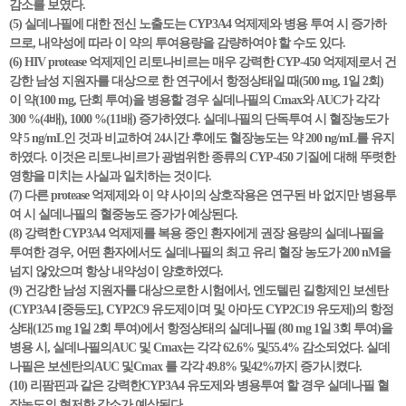
감소를 보였다.
(5) 실데나필에 대한 전신 노출도는 CYP3A4 억제제와 병용 투여 시 증가하
므로, 내약성에 따라 이 약의 투여용량을 감량하여야 할 수도 있다.
(6) HIV protease 억제제인 리토나비르는 매우 강력한 CYP-450 억제제로서 건
강한 남성 지원자를 대상으로 한 연구에서 항정상태일 때(500 mg, 1일 2회)
이 약(100 mg, 단회 투여)을 병용할 경우 실데나필의 Cmax와 AUC가 각각
300 %(4배), 1000 %(11배) 증가하였다. 실데나필의 단독투여 시 혈장농도가
약 5 ng/mL인 것과 비교하여 24시간 후에도 혈장농도는 약 200 ng/mL를 유지
하였다. 이것은 리토나비르가 광범위한 종류의 CYP-450 기질에 대해 뚜렷한
영향을 미치는 사실과 일치하는 것이다.
(7) 다른 protease 억제제와 이 약 사이의 상호작용은 연구된 바 없지만 병용투
여 시 실데나필의 혈중농도 증가가 예상된다.
(8) 강력한 CYP3A4 억제제를 복용 중인 환자에게 권장 용량의 실데나필을
투여한 경우, 어떤 환자에서도 실데나필의 최고 유리 혈장 농도가 200 nM을
넘지 않았으며 항상 내약성이 양호하였다.
(9) 건강한 남성 지원자를 대상으로한 시험에서, 엔도텔린 길항제인 보센탄
(CYP3A4 [중등도], CYP2C9 유도제이며 및 아마도 CYP2C19 유도제)의 항정
상태(125 mg 1일 2회 투여)에서 항정상태의 실데나필 (80 mg 1일 3회 투여)을
병용 시, 실데나필의AUC 및 Cmax는 각각 62.6% 및55.4% 감소되었다. 실데
나필은 보센탄의AUC 및Cmax 를 각각 49.8% 및42%까지 증가시켰다.
(10) 리팜핀과 같은 강력한CYP3A4 유도제와 병용투여 할 경우 실데나필 혈
장농도의 현저한 감소가 예상된다.