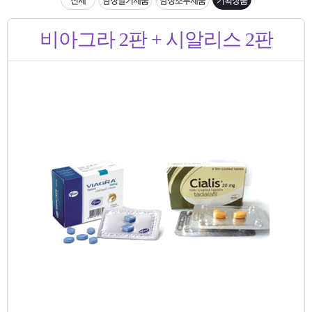
은?
구
꼴
섹
입금확인이 안되는 상황을 대비해 꼭 입금후 고객센터 연락바랍니다.
비아그라 2판 + 시알리스 2판
매
사
스
고
[2026구정 연휴]설 연휴 배송 및 휴무 안내
노
객
마
하
센
이
주
우
터
페
문
이
조
지
회