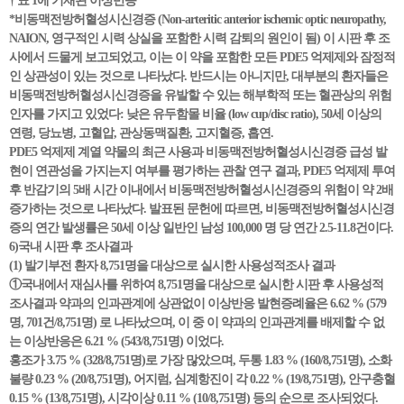
† 표 1에 기재된 이상반응
*비동맥전방허혈성시신경증 (Non-arteritic anterior ischemic optic neuropathy,
NAION, 영구적인 시력 상실을 포함한 시력 감퇴의 원인이 됨) 이 시판 후 조
사에서 드물게 보고되었고, 이는 이 약을 포함한 모든 PDE5 억제제와 잠정적
인 상관성이 있는 것으로 나타났다. 반드시는 아니지만, 대부분의 환자들은
비동맥전방허혈성시신경증을 유발할 수 있는 해부학적 또는 혈관상의 위험
인자를 가지고 있었다: 낮은 유두함몰 비율 (low cup/disc ratio), 50세 이상의
연령, 당뇨병, 고혈압, 관상동맥질환, 고지혈증, 흡연.
PDE5 억제제 계열 약물의 최근 사용과 비동맥전방허혈성시신경증 급성 발
현이 연관성을 가지는지 여부를 평가하는 관찰 연구 결과, PDE5 억제제 투여
후 반감기의 5배 시간 이내에서 비동맥전방허혈성시신경증의 위험이 약 2배
증가하는 것으로 나타났다. 발표된 문헌에 따르면, 비동맥전방허혈성시신경
증의 연간 발생률은 50세 이상 일반인 남성 100,000 명 당 연간 2.5-11.8건이다.
6)국내 시판 후 조사결과
(1) 발기부전 환자 8,751명을 대상으로 실시한 사용성적조사 결과
①국내에서 재심사를 위하여 8,751명을 대상으로 실시한 시판 후 사용성적
조사결과 약과의 인과관계에 상관없이 이상반응 발현증례율은 6.62 % (579
명, 701건/8,751명) 로 나타났으며, 이 중 이 약과의 인과관계를 배제할 수 없
는 이상반응은 6.21 % (543/8,751명) 이었다.
홍조가 3.75 % (328/8,751명)로 가장 많았으며, 두통 1.83 % (160/8,751명), 소화
불량 0.23 % (20/8,751명), 어지럼, 심계항진이 각 0.22 % (19/8,751명), 안구충혈
0.15 % (13/8,751명), 시각이상 0.11 % (10/8,751명) 등의 순으로 조사되었다.