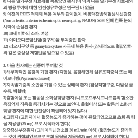
8) 다른 발기부전 치료제를 복용중인 환자 (이 약과 다른 발기부전 치료제와
의 병용투여에 대한 안전성유효성은 연구된 바 없음)
9) 이전의 PDE5 억제제 복용 여부와 관계없이, 비동맥전방허혈성시신경증
(Non-arteritic anterior ischemic optic neuropathy, NAION) 으로 인해 한쪽 눈의
시력이 손실된 환자
10) 18세 이하의 소아, 여성
11) 아미오다론염산염(경구제)을 투여중인 환자
12) 리오시구앗 등 guanylate cyclase 자극제 복용 환자 (잠재적으로 혈압강하
와 같은 증상성 저혈압을 일으킬 수 있음)
3. 다음 환자에는 신중히 투여할 것
1)해부학적인 음경의 기형 환자 (각형성, 음경해면체 섬유조직증식 또는 페
이로니병(Peyronie's disease))
2)지속발기증의 소인을 가질 수 있는 상태의 환자 (겸상적혈구증, 다발성 골
수증, 백혈병)
3)출혈이상 또는 활동성 소화성궤양 환자 (니트로프루시드나트륨의 혈소판
응집억제 작용을 증강시키는 것으로 보인다. 출혈이상 또는 활동성 소화성
궤양 환자에 대한 안전성이 확립되어 있지 않다.)
4)고령자 (고령자에서 혈중농도가 증가하는 것이 관찰되었으므로 초회 용 량
을 저용량 (25 mg) 으로 시작해야 한다.)
5)중증신부전환자 (크레아티닌청소율 30 mL/min 이하) (혈장농도가 증가하
는 것이 관찰되었으므로 초회 용량을 저용량(25 mg) 으로 시작해야 한다.)