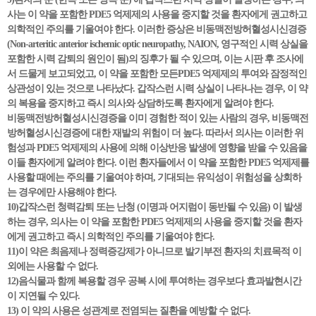
사는 이 약을 포함한 PDE5 억제제의 사용을 중지할 것을 환자에게 권고하고
의학적인 주의를 기울여야 한다. 이러한 증상은 비동맥전방허혈성시신경증
(Non-arteritic anterior ischemic optic neuropathy, NAION, 영구적인 시력 상실을
포함한 시력 감퇴의 원인이 됨)의 징후가 될 수 있으며, 이는 시판 후 조사에
서 드물게 보고되었고, 이 약을 포함한 모든PDE5 억제제의 투여와 잠정적인
상관성이 있는 것으로 나타났다. 갑작스런 시력 상실이 나타나는 경우, 이 약
의 복용을 중지하고 즉시 의사와 상담하도록 환자에게 알려야 한다.
비동맥전방허혈성시신경증을 이미 경험한 적이 있는 사람의 경우, 비동맥전
방허혈성시신경증에 대한 재발의 위험이 더 높다. 따라서 의사는 이러한 위
험성과 PDE5 억제제의 사용에 의해 이상반응 발생에 영향을 받을 수 있음을
이들 환자에게 알려야 한다. 이런 환자들에서 이 약을 포함한 PDE5 억제제를
사용할 때에는 주의를 기울여야 하며, 기대되는 유익성이 위험성을 상회하
는 경우에만 사용해야 한다.
10)갑작스런 청력감퇴 또는 난청 (이명과 어지럼이 동반될 수 있음) 이 발생
하는 경우, 의사는 이 약을 포함한 PDE5 억제제의 사용을 중지할 것을 환자
에게 권고하고 즉시 의학적인 주의를 기울여야 한다.
11)이 약은 최음제나 정력증강제가 아니므로 발기부전 환자의 치료목적 이
외에는 사용할 수 없다.
12)음식물과 함께 복용할 경우 공복 시에 투여하는 경우보다 효과발현시간
이 지연될 수 있다.
13) 이 약의 사용은 성관계로 전염되는 질환을 예방할 수 없다.