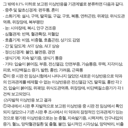
그 밖에 0.1% 이하로 보고된 이상반응을 기관계별로 분류하면 다음과 같다.
- 중추 및 말초신경계: 편두통, 혼미
- 소화기계: 설사, 구역, 딸꾹질, 구갈, 구토, 복통, 연하곤란, 위궤양, 위식도관
역류, 위장장애, 복부팽만
- 눈: 시야장애, 복시, 안구 건조증
- 심혈관계: 빈맥, 혈관확장, 저혈압
- 호흡기계: 비염, 비충혈, 호흡곤란, 상기도 감염
- 간 및 담도계: AST 상승, ALT 상승
- 정신신경계: 불안, 불면증, 경면
- 생식기계: 지속 발기증, 생식기 통증
- 기타: 입술이 붉어짐, 부종, 전신열감, 안면부종, 가슴통증, 무력, 지각이상,
피로, 비단백질소 증가, 발한, 홍반, 가려움, 근육통
②이 중 시판 전 임상시험에서 나타나지 않았던 새로운 이상반응으로 약과
의 인과관계를 배제할 수 없는 이상반응은 전신열감 3건, 딸꾹질, 홍반 각 2
건, 입술이 붉어짐, 위궤양, 위식도관역류, 위장장애, 비단백질소증가가 각 1
건씩 보고되었다.
(2)자발적 이상반응 보고 결과
①국내에서 시판 후 자발적으로 보고된 이상반응 중 시판 전 임상에서 확인
되지 않았으나 기존 시판 후 조사에서 이 약과의 잠정적인 인과관계가 있는
것으로 평가된 이상반응으로는 눈 충혈, 지속발기증, 시력저하, 안구내압의
증가, 혈뇨, 망막혈관질환 및 출혈, 불안, 일시적인 시각상실, 망막박리, 비출