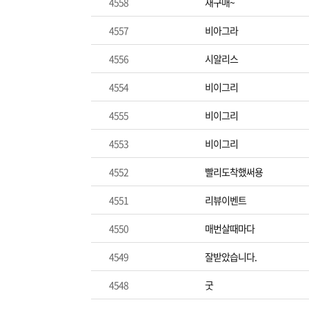
4558
재구매~
4557
비아그라
4556
시알리스
4554
비이그리
4555
비이그리
4553
비이그리
4552
빨리도착했써용
4551
리뷰이벤트
4550
매번살때마다
4549
잘받았습니다.
4548
굿