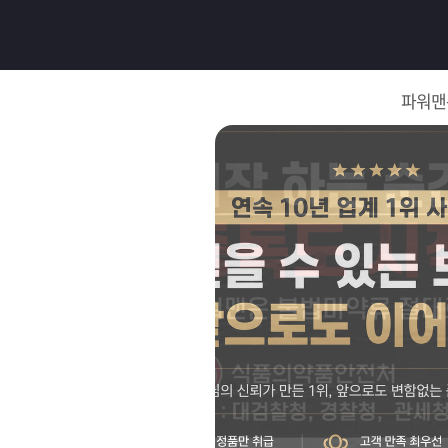
로
그
파워맨
인
로
그
인
이
회
필
원
가
요
입
Q&A
합
파
니
워
제
다.
맨
품
은