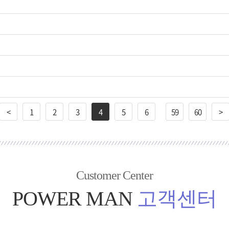
<
1
2
3
4
5
6
59
60
>
Customer Center
POWER MAN
고객센터