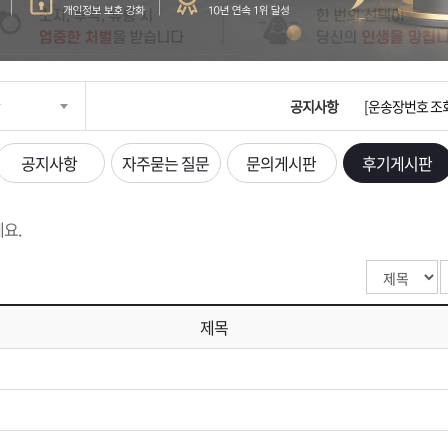
입금확인이 안되
[2026구정 연휴
공지사항
[운송장번호 조
[ios앱 오픈]
공지사항
자주묻는 질문
문의게시판
후기게시판
[무인택배함 이용
요.
입금확인이 안되
[2026구정 연휴
제목