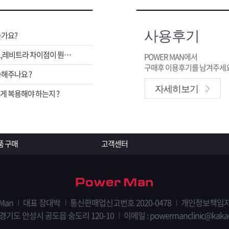
사용후기
는가요?
비아그라,시알리스,레비트라 차이점이 뭔가요 ?
POWER MAN에서
구매후 이용후기를 남겨주세요
해주나요 ?
자세히보기
 복용해야 하는지 ?
품 구매
고객센터
 Man
대표 장대박
통신판매업신고번호 2020-0478
개인정보책임자
 경기도 안성시 공도읍 숭도리 120-10
이메일 : powermanclinic@kaka