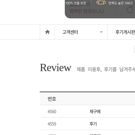
은?
구
꼴
섹
매
사
스
고
고객센터
후기게시판
노
객
마
하
센
이
주
Review
우
터
페
문
제품 이용후, 후기를 남겨주세
이
조
번호
지
회
4560
재구매
4559
후기