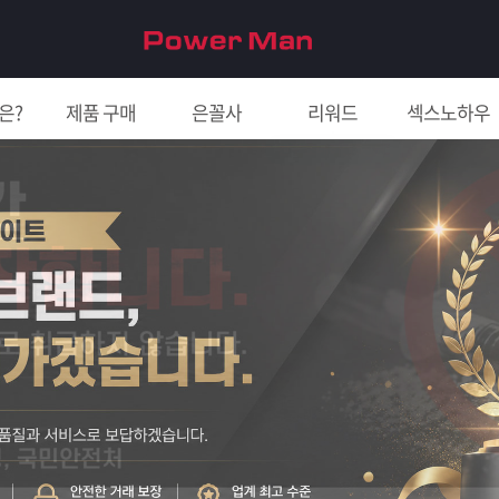
은?
제품 구매
은꼴사
리워드
섹스노하우
친구 초대하면 5천원!