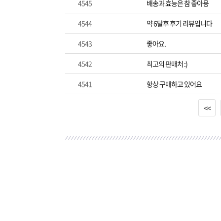
4545
배송과 효능은 참 좋아용
4544
약 6달후 후기 리뷰입니다
4543
좋아요.
4542
최고의 판매처 :)
4541
항상 구매하고 있어요
<<