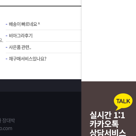
배송이 빠르네요 ^
비아그라후기
.
사은품 관련..
재구매서비스있나요?
 장대박
o.com