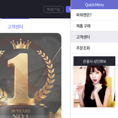
Quick Menu
회원가입
로그인
파워맨은?
제품 구매
고객센터
고객센터
주문조회
은꼴사-성인화보
은꼴사-성인화보