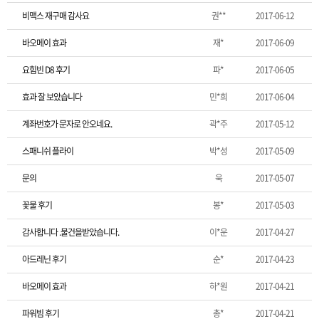
비맥스 재구매 감사요
권**
2017-06-12
바오메이 효과
재*
2017-06-09
요힘빈 D8 후기
파*
2017-06-05
효과 잘 보았습니다
민*희
2017-06-04
계좌번호가 문자로 안오네요.
곽*주
2017-05-12
스패니쉬 플라이
박*성
2017-05-09
문의
욱
2017-05-07
꽃물 후기
봉*
2017-05-03
감사합니다 .물건을받았습니다.
이*운
2017-04-27
아드레닌 후기
순*
2017-04-23
바오메이 효과
하*원
2017-04-21
파워빔 후기
총*
2017-04-21