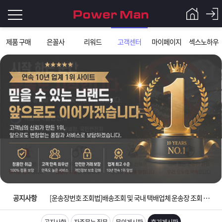
로
제품 구매
은꼴사
리워드
고객센터
마이페이지
섹스노하우
그
로
그
인
인
회
이
원
가
필
입
Q&A
요
파
입금확인이 안되는 상황을 대비해 꼭 입금후 고객센터 연락바랍니다.
합
워
제
[2026구정 연휴]설 연휴 배송 및 휴무 안내
니
맨
품
은
다.
공지사항
[운송장번호 조회법]배송조회 및 국내 택배업체 운송장 조회 하는법
[ios앱 오픈]아이폰 고객 앱설치 가능합니다.
공지사항
자주묻는 질문
문의게시판
후기게시판