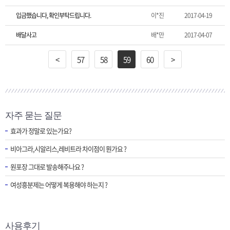
입금했습니다, 확인부탁드립니다.
이*진
2017-04-19
배달사고
배*만
2017-04-07
<
57
58
59
60
>
자주 묻는 질문
효과가 정말로 있는가요?
비아그라,시알리스,레비트라 차이점이 뭔가요 ?
원포장 그대로 발송해주나요 ?
여성흥분제는 어떻게 복용해야 하는지 ?
사용후기