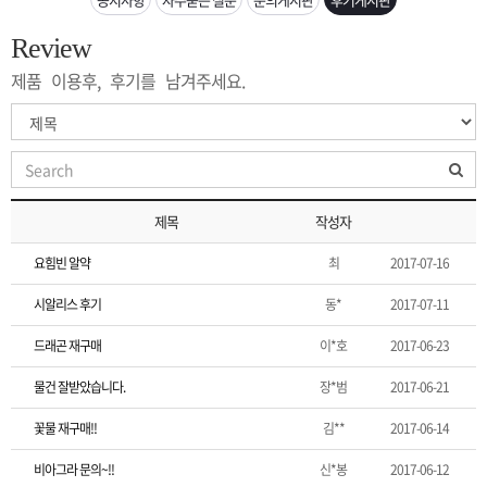
은?
구
꼴
섹
Review
[무인택배함 이용 안내] 집 밖에 주소로 택배 받기
매
사
스
고
제품 이용후, 후기를 남겨주세요.
입금확인이 안되는 상황을 대비해 꼭 입금후 고객센터 연락바랍니다.
노
객
마
[2026구정 연휴]설 연휴 배송 및 휴무 안내
하
센
이
주
제목
작성자
우
터
페
문
요힘빈 알약
최
2017-07-16
이
조
시알리스 후기
동*
2017-07-11
드래곤 재구매
이*호
2017-06-23
지
회
물건 잘받았습니다.
장*범
2017-06-21
꽃물 재구매!!
김**
2017-06-14
비아그라 문의~!!
신*봉
2017-06-12