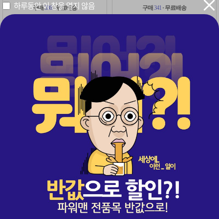
하루동안 이 창을 열지 않음
구매
336
· 무료배송
구매
341
· 무료배송
54%
54%
322,000
322,000
원
원
원
원
149,000
149,000
레비트라 1+1 2병(60정)
비아그라 1병 + 레비트라 1병
1+1
초특가
1+1 이벤트 적용 2병(60정)
비아그라 1병(30정) + 레비트라 1병(30정)
구매
2,291
· 무료배송
구매
371
· 무료배송