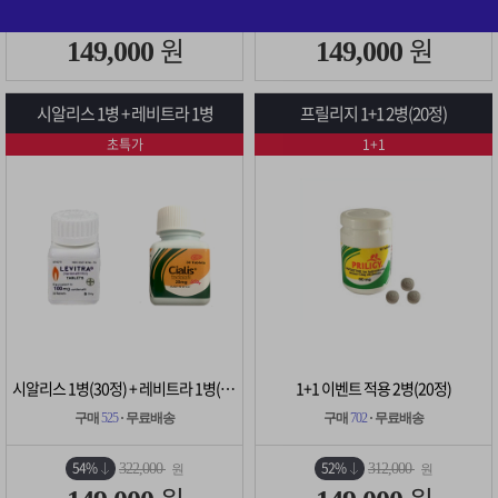
52%
54%
308,000
322,000
원
원
원
원
149,000
149,000
시알리스 1병 + 레비트라 1병
프릴리지 1+1 2병(20정)
초특가
1+1
시알리스 1병(30정) + 레비트라 1병(30정)
1+1 이벤트 적용 2병(20정)
구매
525
· 무료배송
구매
702
· 무료배송
54%
52%
322,000
312,000
원
원