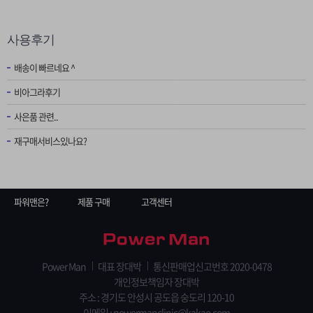
사용후기
배송이 빠르네요 ^
비아그라후기
사은품 관련..
재구매서비스있나요?
파워맨은?
제품 구매
고객센터
Power Man
대표 장대박
통신판매업신고번호 2020-0478
개인정보책임자 장대박
주소 : 경기도 안성시 공도읍 숭도리 120-10
이메일 : powermanclinic@kakao.com