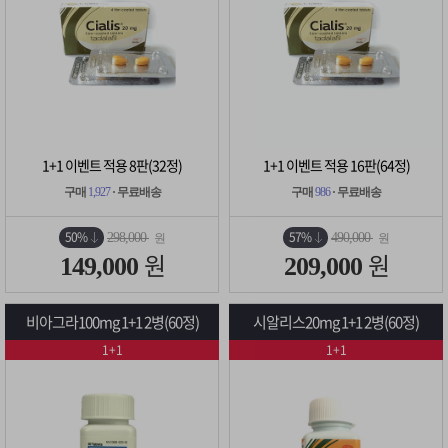
1+1 이벤트 적용 8판(32정)
1+1 이벤트 적용 16판(64정)
구매
1,927
· 무료배송
구매
986
· 무료배송
50%
57%
298,000
490,000
원
원
원
원
149,000
209,000
비아그라100mg 1+1 2병(60정)
시알리스20mg 1+1 2병(60정)
1+1
1+1