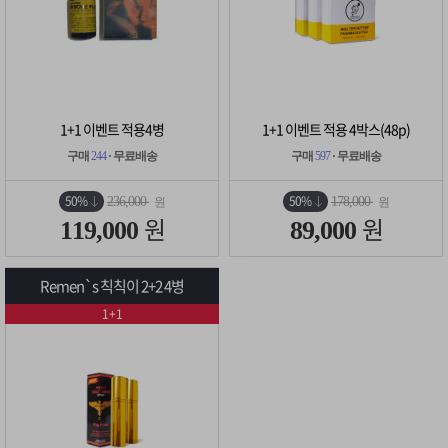
1+1 이벤트 적용4병
1+1 이벤트 적용 4박스(48p)
구매
244
· 무료배송
구매
597
· 무료배송
50%
50%
236,000
178,000
원
원
원
원
119,000
89,000
Remen`s 칙칙이 2+2 4병
1+1