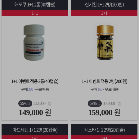
해포쿠 1+1 2통(40캡슐)
신기환 1+1 2병(200환)
1+1
1+1
1+1 이벤트 적용 2통(40캡슐)
1+1 이벤트 적용 2병(200환)
구매
388
· 무료배송
구매
167
· 무료배송
55%
58%
332,000
376,000
원
원
원
원
149,000
159,000
아드레닌 1+1 2병(20캡슐)
칵스타 1+1 2병(20캡슐)
1+1
1+1