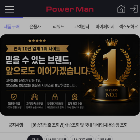
로
제품 구매
은꼴사
리워드
고객센터
마이페이지
섹스노하우
그
로
그
인
인
회
이
원
가
필
입
Q&A
요
파
입금확인이 안되는 상황을 대비해 꼭 입금후 고객센터 연락바랍니다.
합
워
제
[2026구정 연휴]설 연휴 배송 및 휴무 안내
니
맨
품
은
다.
공지사항
[운송장번호 조회법]배송조회 및 국내 택배업체 운송장 조회 하는법
[ios앱 오픈]아이폰 고객 앱설치 가능합니다.
전체
남성발기제품
남성조루제품
기획상품