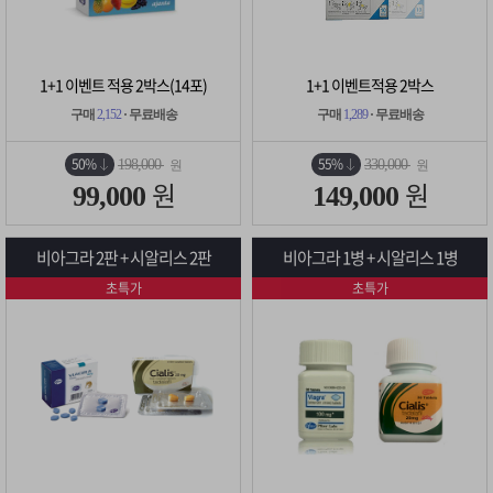
1+1 이벤트 적용 2박스(14포)
1+1 이벤트적용 2박스
구매
2,152
· 무료배송
구매
1,289
· 무료배송
50%
55%
198,000
330,000
원
원
원
원
99,000
149,000
비아그라 2판 + 시알리스 2판
비아그라 1병 + 시알리스 1병
초특가
초특가