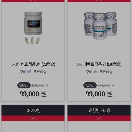
1+1이벤트 적용 2병(20캡슐)
1+1 이벤트 적용 2병(20캡슐)
구매
695
· 무료배송
구매
461
· 무료배송
50%
71%
198,000
344,000
원
원
원
원
99,000
99,000
D8 2+2병
요힘빈 2+2병
1+1
1+1