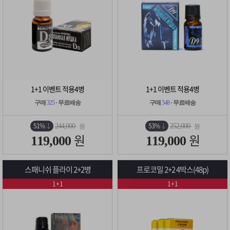
1+1 이벤트 적용4병
1+1 이벤트 적용4병
구매
325
· 무료배송
구매
548
· 무료배송
51%
53%
244,000
252,000
원
원
원
원
119,000
119,000
스패니쉬 플라이 2+2병
프로코밀 2+2 4박스(48p)
1+1
1+1