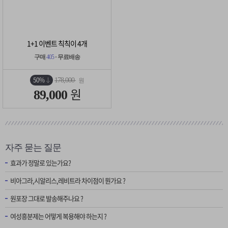
1+1 이벤트 칙칙이 4개
구매
405
· 무료배송
50%
178,000
원
원
89,000
자주 묻는 질문
효과가 정말로 있는가요?
비아그라,시알리스,레비트라 차이점이 뭔가요 ?
원포장 그대로 발송해주나요 ?
여성흥분제는 어떻게 복용해야 하는지 ?