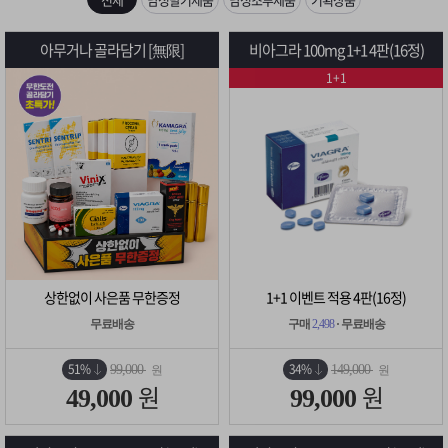
은?
구
꼴
섹
[무인택배함 이용 안내] 집 밖에 주소로 택배 받기
아무거나 골라담기 [無限]
비아그라 100mg 1+1 4판(16정)
매
사
스
고
1+1
입금확인이 안되는 상황을 대비해 꼭 입금후 고객센터 연락바랍니다.
노
객
마
[2026구정 연휴]설 연휴 배송 및 휴무 안내
하
센
이
주
우
터
페
문
이
조
상한없이 사은품 무한증정
1+1 이벤트 적용 4판(16정)
지
회
무료배송
구매
2,498
· 무료배송
51%
34%
99,000
149,000
원
원
원
원
49,000
99,000